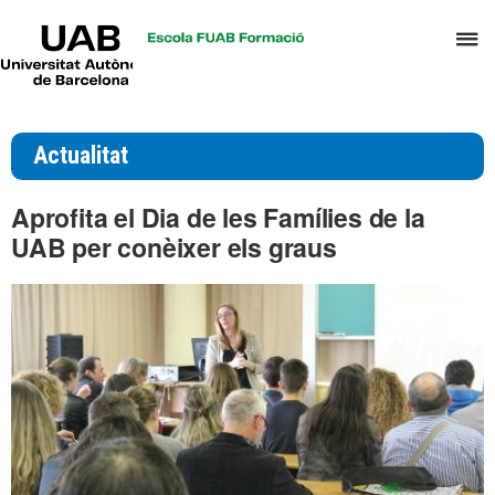
UAB
P
Universitat
Autònoma
p
de
d
Barcelona
el
Actualitat
m
d
Aprofita el Dia de les Famílies de la
T
UAB per conèixer els graus
i
D
H