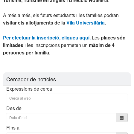
Turisme, Turisme en anglès i Direcció Hotelera
.
A més a més, els futurs estudiants i les famílies podran
visitar els allotjaments de la
Vila Universitària
.
Per efectuar la inscripció, cliqueu aquí.
Les
places són
limitades
i les inscripcions permeten un
màxim de 4
persones per família
.
Cercador de notícies
Expressions de cerca
Des de
Fins a