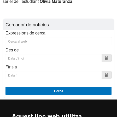
ser el de l’estudiant
Olivia Maturanza
.
Cercador de notícies
Expressions de cerca
Des de
Fins a
Cerca
Aquest lloc web utilitza