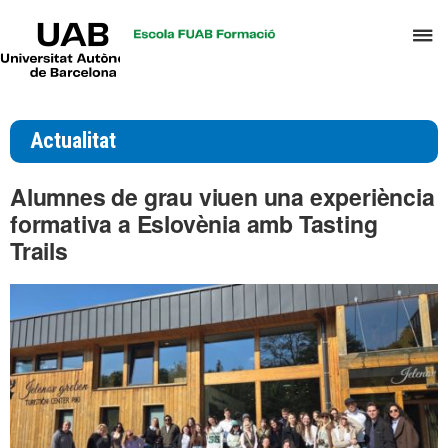
UAB
P
Universitat
Autònoma
p
de
d
Barcelona
el
Actualitat
m
d
Alumnes de grau viuen una experiència
T
formativa a Eslovènia amb Tasting
i
Trails
D
H