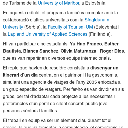
de Turisme de la
University of Maribor
, a Eslovènia.
En aquesta edició, el programa també va comptar amb la
col·laboració d'altres universitats com la
Singidunum
University
(Sèrbia), la
Faculty of Tourism UM
(Eslovènia) i
la
Lapland University of Applied Sciences
(Finlàndia).
Hi van participar cinc estudiants,
Yu Hao Franco
,
Esther
Bautista
,
Bianca Sanchez
,
Olivia Maturanza
i
Roger Dies
,
que es van repartir en diversos equips internacionals.
El repte que havien de resoldre consistia a
dissenyar un
itinerari d'un dia
centrat en el patrimoni i la gastronomia,
simulant una agència de viatges de l’any 2035 enfocada a
un grup específic de viatgers. Per fer-ho es van dividir en sis
grups, per tal d'adaptar cada projecte a les necessitats i
preferències d'un perfil de client concret: públic jove,
persones sèniors i famílies.
El treball en equip va ser un element clau durant tot el
procés, ja que va fomentar la comunicació, el compromís i el