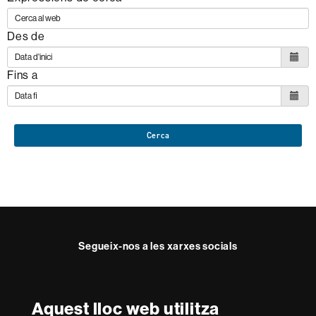
Des de
Fins a
Cerca
Segueix-nos a les xarxes socials
Twitter
Facebook
Instagram
Youtube
Aquest lloc web utilitza
Reconeixement internacional de l'excel·lència