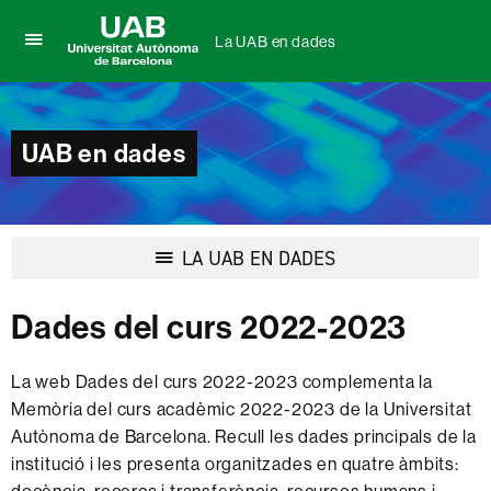
La UAB en dades
Prem
UAB
per
Universitat
desplegar
Autònoma
el
de
menú
UAB en dades
Barcelona
de
La
UAB
en
dades
Desplegar
LA UAB EN DADES
la
navegació
Dades del curs 2022-2023
La web Dades del curs 2022-2023 complementa la
Memòria del curs acadèmic 2022-2023 de la Universitat
Autònoma de Barcelona. Recull les dades principals de la
institució i les presenta organitzades en quatre àmbits: