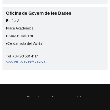
C
Oficina de Govern de les Dades
o
Edifici A
n
Plaça Acadèmica
t
08193 Bellaterra
a
(Cerdanyola del Vallès)
c
t
Tel. +34 93 581 4117
o.govern.dades@uab.cat
e
Segueix-nos a les xarxes socials