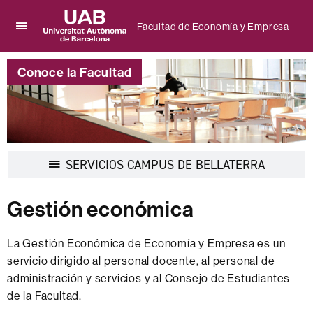
Facultad de Economía y Empresa
Clica
UAB
aquí
Universitat
para
Conoce la Facultad
Autònoma
desplegar
de
el
Barcelona
menú
de
Facultad
de
Desplegar
SERVICIOS CAMPUS DE BELLATERRA
Economía
la
y
navegació
Empresa
Gestión económica
La Gestión Económica de Economía y Empresa es un
servicio dirigido al personal docente, al personal de
administración y servicios y al Consejo de Estudiantes
de la Facultad.