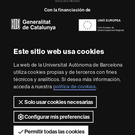
Research
Con la financiación de
-
Euraxess
Sobre
esta
Este sitio web usa cookies
web
Aviso legal
Protección de datos
Sobre el
web
Accesibilidad web
Mapa del web UAB
La web de la Universitat Autònoma de Barcelona
utiliza cookies propias y de terceros con fines
Somos una universidad líder que imparte una docencia
técnicos y analíticos. Si desea más información,
de calidad, diversificada, multidisciplinaria y flexible,
adecuada a las necesidades de la sociedad y adaptada a
acceda a nuestra
política de cookies
.
los nuevos modelos de la Europa del conocimiento. La
UAB es reconocida internacionalmente por la calidad y el
Solo usar cookies necesarias
carácter innovador de su investigación.
2026 Universitat Autònoma de Barcelona
Configurar mis preferencias
Permitir todas las cookies