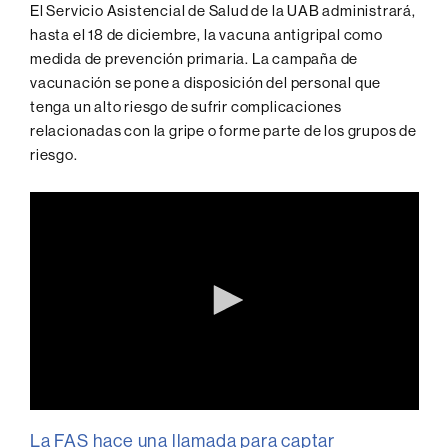
El Servicio Asistencial de Salud de la UAB administrará,
hasta el 18 de diciembre, la vacuna antigripal como
medida de prevención primaria. La campaña de
vacunación se pone a disposición del personal que
tenga un alto riesgo de sufrir complicaciones
relacionadas con la gripe o forme parte de los grupos de
riesgo.
0
seconds
La FAS hace una llamada para captar