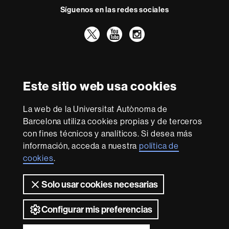
Síguenos en las redes sociales
o
Twitter
YouTube
Instagram
Reconocimiento internacional de la excelencia
HR
Este sitio web usa cookies
Excellence
in
La web de la Universitat Autònoma de
Research
Con la financiación de
-
Barcelona utiliza cookies propias y de terceros
Euraxess
con fines técnicos y analíticos. Si desea más
información, acceda a nuestra
política de
cookies
.
Sobre
esta
Solo usar cookies necesarias
web
Aviso legal
Protección de datos
Sobre el
web
Accesibilidad web
Mapa del web UAB
Configurar mis preferencias
2026 Universitat Autònoma de Barcelona