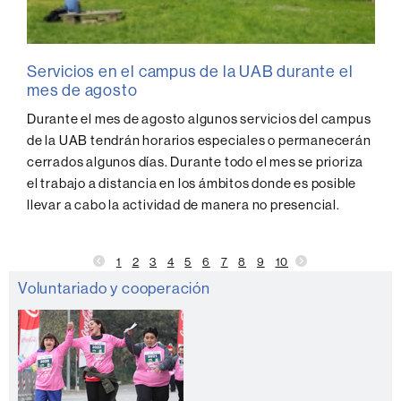
Servicios en el campus de la UAB durante el
mes de agosto
Durante el mes de agosto algunos servicios del campus
de la UAB tendrán horarios especiales o permanecerán
cerrados algunos días. Durante todo el mes se prioriza
el trabajo a distancia en los ámbitos donde es posible
llevar a cabo la actividad de manera no presencial.
1
2
3
4
5
6
7
8
9
10
Información
Voluntariado y cooperación
complementaria