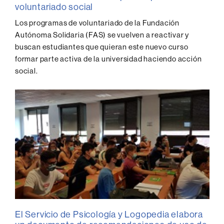
of
voluntariado social
0
seconds
Los programas de voluntariado de la Fundación
Autónoma Solidaria (FAS) se vuelven a reactivar y
buscan estudiantes que quieran este nuevo curso
formar parte activa de la universidad haciendo acción
social.
El Servicio de Psicología y Logopedia elabora