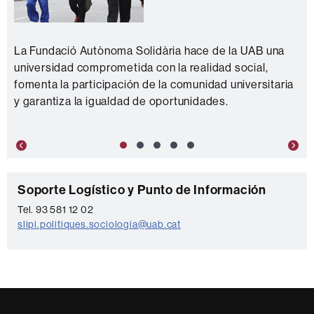
La Fundació Autònoma Solidària hace de la UAB una
universidad comprometida con la realidad social,
fomenta la participación de la comunidad universitaria
y garantiza la igualdad de oportunidades.
Previous
Nex
C
Soporte Logístico y Punto de Información
o
Tel. 93 581 12 02
slipi.politiques.sociologia@uab.cat
n
t
a
c
t