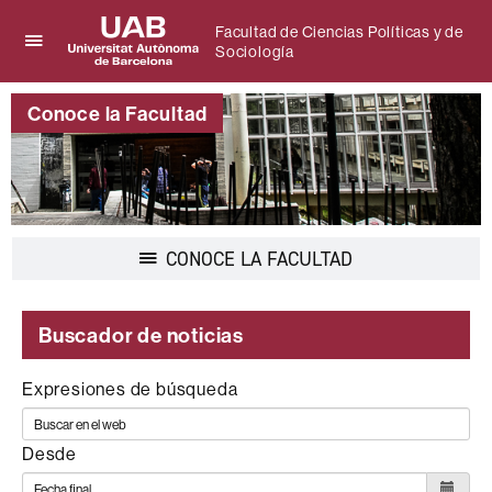
Facultad de Ciencias Políticas y de
Sociología
Clica
UAB
aquí
Universitat
para
Conoce la Facultad
Autònoma
desplegar
de
el
Barcelona
menú
de
Facultad
de
Desplegar
CONOCE LA FACULTAD
Ciencias
la
Políticas
navegación
y
de
Buscador de noticias
Sociología
Expresiones de búsqueda
Desde