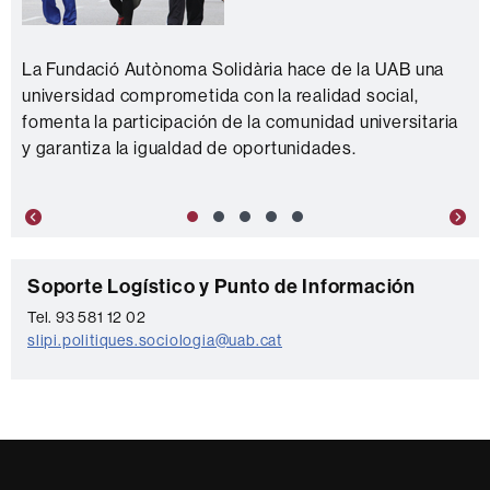
La Fundació Autònoma Solidària hace de la UAB una
universidad comprometida con la realidad social,
fomenta la participación de la comunidad universitaria
y garantiza la igualdad de oportunidades.
Previous
Nex
C
Soporte Logístico y Punto de Información
o
Tel. 93 581 12 02
slipi.politiques.sociologia@uab.cat
n
t
a
c
t