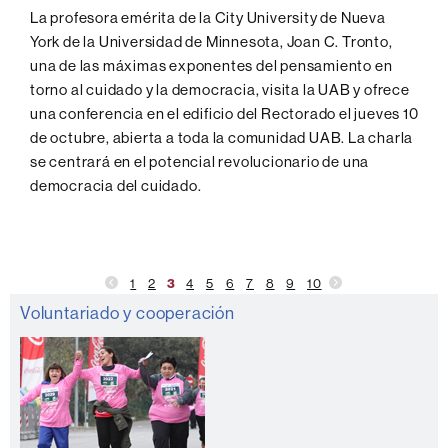
La profesora emérita de la City University de Nueva
York de la Universidad de Minnesota, Joan C. Tronto,
una de las máximas exponentes del pensamiento en
torno al cuidado y la democracia, visita la UAB y ofrece
una conferencia en el edificio del Rectorado el jueves 10
de octubre, abierta a toda la comunidad UAB. La charla
se centrará en el potencial revolucionario de una
democracia del cuidado.
1
2
3
4
5
6
7
8
9
10
Información
Voluntariado y cooperación
complementaria