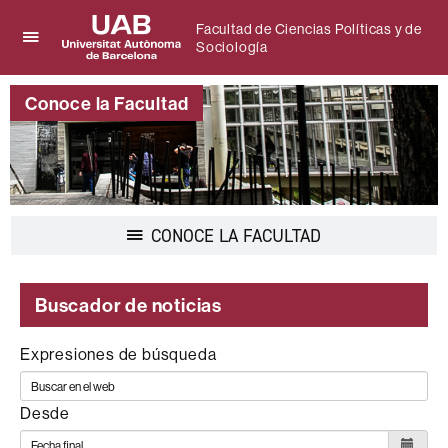
Facultad de Ciencias Políticas y de
Sociología
Clica
UAB
aquí
Universitat
para
Conoce la Facultad
Autònoma
desplegar
de
el
Barcelona
menú
de
Facultad
de
Desplegar
CONOCE LA FACULTAD
Ciencias
la
Políticas
navegación
y
de
Buscador de noticias
Sociología
Expresiones de búsqueda
Desde