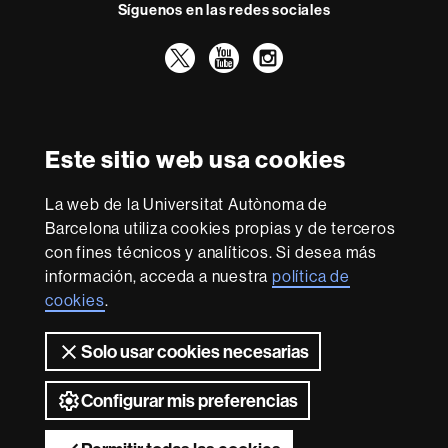
Síguenos en las redes sociales
o
Twitter
YouTube
Instagram
Reconocimiento internacional de la excelencia
HR
Este sitio web usa cookies
Excellence
in
La web de la Universitat Autònoma de
Research
Con la financiación de
-
Barcelona utiliza cookies propias y de terceros
Euraxess
con fines técnicos y analíticos. Si desea más
información, acceda a nuestra
política de
cookies
.
Sobre
esta
Solo usar cookies necesarias
web
Aviso legal
Protección de datos
Sobre el
web
Accesibilidad web
Mapa del web UAB
Configurar mis preferencias
2026 Universitat Autònoma de Barcelona