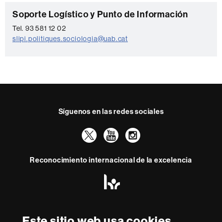
C
Soporte Logístico y Punto de Información
o
Tel. 93 581 12 02
slipi.politiques.sociologia@uab.cat
n
t
a
c
t
Síguenos en las redes sociales
o
Twitter
YouTube
Instagram
Reconocimiento internacional de la excelencia
HR
Excellence
in
Research
Con la financiación de
-
Este sitio web usa cookies