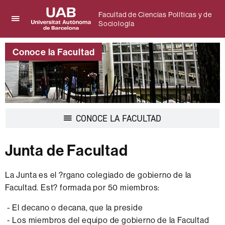
Facultad de Ciencias Políticas y de
Sociología
Clica
UAB
aquí
Universitat
para
Conoce la Facultad
Autònoma
desplegar
de
el
Barcelona
menú
de
Facultad
de
Desplegar
CONOCE LA FACULTAD
Ciencias
la
Políticas
navegación
y
Junta de Facultad
de
Sociología
La Junta es el ?rgano colegiado de gobierno de la
Facultad. Est? formada por 50 miembros:
- El decano o decana, que la preside
- Los miembros del equipo de gobierno de la Facultad