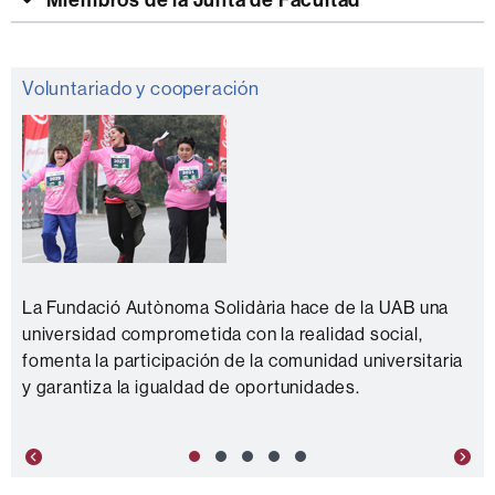
Información
Voluntariado y cooperación
complementaria
La Fundació Autònoma Solidària hace de la UAB una
universidad comprometida con la realidad social,
fomenta la participación de la comunidad universitaria
y garantiza la igualdad de oportunidades.
Previous
Nex