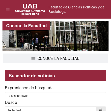
Facultad de Ciencias Políticas y de
Sociología
Clica
UAB
aquí
Universitat
para
Conoce la Facultad
Autònoma
desplegar
de
el
Barcelona
menú
de
Facultad
de
Desplegar
CONOCE LA FACULTAD
Ciencias
la
Políticas
navegación
y
de
Buscador de noticias
Sociología
Expresiones de búsqueda
Desde