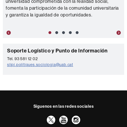
universidad comprometida con la realidad social,
fomenta la participación de la comunidad universitaria
y garantiza la igualdad de oportunidades.
Previous
Nex
C
Soporte Logístico y Punto de Información
o
Tel. 93 581 12 02
slipi.politiques.sociologia@uab.cat
n
t
a
c
t
Síguenos en las redes sociales
o
Twitter
YouTube
Instagram