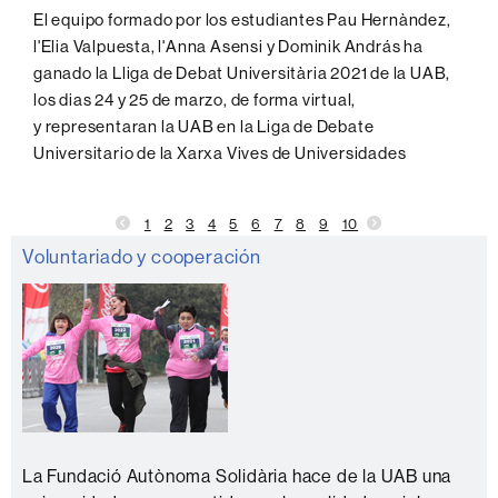
El equipo formado por los estudiantes Pau Hernàndez,
l'Elia Valpuesta, l'Anna Asensi y Dominik András ha
ganado la Lliga de Debat Universitària 2021 de la UAB,
los dias 24 y 25 de marzo, de forma virtual,
y representaran la UAB en la Liga de Debate
Universitario de la Xarxa Vives de Universidades
1
2
3
4
5
6
7
8
9
10
Información
Voluntariado y cooperación
complementaria
La Fundació Autònoma Solidària hace de la UAB una