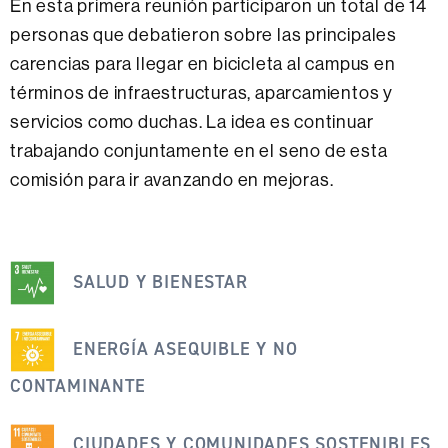
En esta primera reunión participaron un total de 14
personas que debatieron sobre las principales
carencias para llegar en bicicleta al campus en
términos de infraestructuras, aparcamientos y
servicios como duchas. La idea es continuar
trabajando conjuntamente en el seno de esta
comisión para ir avanzando en mejoras.
Esta
SALUD Y BIENESTAR
noticia
se
engloba
ENERGÍA ASEQUIBLE Y NO
dentro
CONTAMINANTE
de
los
CIUDADES Y COMUNIDADES SOSTENIBLES