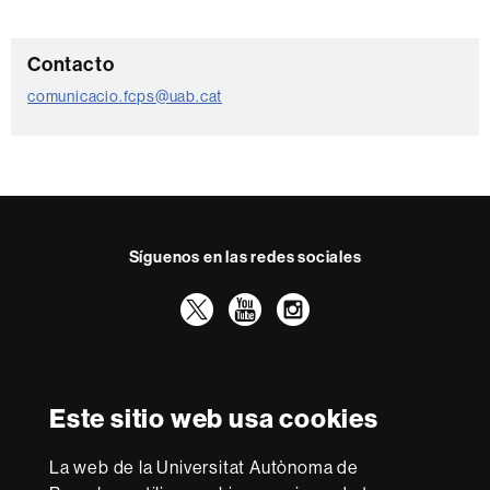
C
Contacto
o
comunicacio.fcps@uab.cat
n
t
a
c
t
Síguenos en las redes sociales
o
Twitter
YouTube
Instagram
Reconocimiento internacional de la excelencia
HR
Este sitio web usa cookies
Excellence
in
Research
La web de la Universitat Autònoma de
-
Con la financiación de