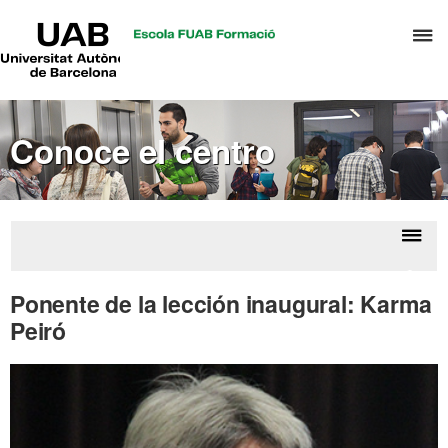
UAB
C
Universitat
Autònoma
a
de
p
Barcelona
d
Conoce el centro
el
m
d
A
y
Despl
Inaug
G
la
de l
Ponente de la lección inaugural: Karma
d
aca
naveg
Peiró
D