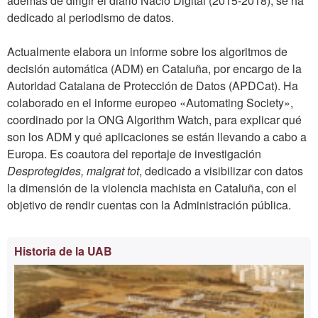
además de dirigir el diario Nació Digital (2015-2018), se ha
dedicado al periodismo de datos.
Actualmente elabora un informe sobre los algoritmos de
decisión automática (ADM) en Cataluña, por encargo de la
Autoridad Catalana de Protección de Datos (APDCat). Ha
colaborado en el informe europeo «Automating Society»,
coordinado por la ONG Algorithm Watch, para explicar qué
son los ADM y qué aplicaciones se están llevando a cabo a
Europa. Es coautora del reportaje de investigación
Desprotegides, malgrat tot
, dedicado a visibilizar con datos
la dimensión de la violencia machista en Cataluña, con el
objetivo de rendir cuentas con la Administración pública.
Información
Historia de la UAB
complementaria