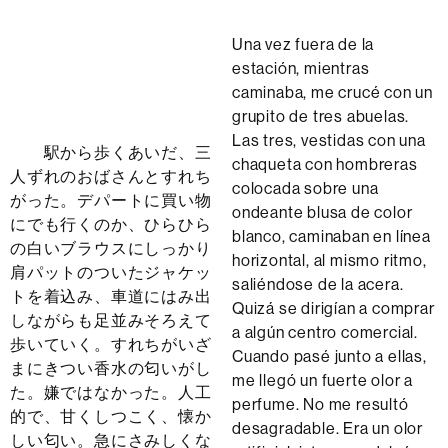
Una vez fuera de la
estación, mientras
caminaba, me crucé con un
grupito de tres abuelas.
Las tres, vestidas con una
駅から歩くあいだ、三
chaqueta con hombreras
人ずれのおばさんとすれち
colocada sobre una
がった。デパートに買い物
ondeante blusa de color
にでも行くのか、ひらひら
blanco, caminaban en línea
の白いブラウスにしっかり
horizontal, al mismo ritmo,
肩パットのついたジャケッ
saliéndose de la acera.
トを着込み、車道にはみ出
Quizá se dirigían a comprar
しながらも足並みそろえて
a algún centro comercial.
歩いていく。すれちがいざ
Cuando pasé junto a ellas,
まにきつい香水の匂いがし
me llegó un fuerte olor a
た。嫌ではなかった。人工
perfume. No me resultó
的で、甘くしつこく、懐か
desagradable. Era un olor
しい匂い。急にさみしくな