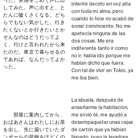
った。実感をこめて声に出
Intenté decirlo en voz alta
してみた。声に出すと、と
con toda mi alma, pero
たんに嘘くさくなる。どち
cuando lo hice no acabó de
らでもない気がした。行き
sonar convincente. No me
たくないとか行きたいとか
apetecía ninguna de las
そんなのはどうだってよ
dos cosas. Me era
く、行けと言われたから来
indiferente tanto ir como
たのだ。東京で暮らせるの
no ir; había ido porque me
であれば、なんだってよか
habían dicho que fuera.
った。
Con tal de vivir en Tokio, ya
me iba bien.
La abuela, después de
enseñarme la habitación,
部屋に案内してから、
me sirvió té, me ayudó a
おばあさんはわたしにお茶
desempaquetar unas cajas
を出し、先に届いていたダ
de cartón que ya habían
ンボールの荷物をほどくの
llegado, puso la lavadora,