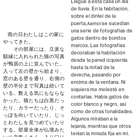
Llegué a esta casa un día
de lluvia. En la habitación,
sobre el dintel de la
puerta,
kamoi
se sucedían
una serie de fotografías de
雨の日わたしはこの家に
gatos dentro de bonitos
やってきた。
marcos. Las fotografías
その部屋には、立派な
decoraban la habitación
額縁に入れられた猫の写真
desde la pared izquierda
が鴨居の上に並んでいた。
hasta la mitad de la
入って左の壁から始まり、
derecha, pasando por
窓のある壁を通り、右側の
encima de la ventana. Ni
壁の半分まで写真は続いて
siquiera me molesté en
いる。数える気にもならな
contarlas. Había gatos de
かった。猫たちは白黒だっ
color blanco y negro, así
たり、カラーだったり、そ
como de otras tonalidades.
っぽを向いていたり、じっ
Algunos miraban a la
とわたしを見つめていたり
lejanía, mientras que otros
する。部屋全体が仏壇みた
tenían la mirada fija en mí.