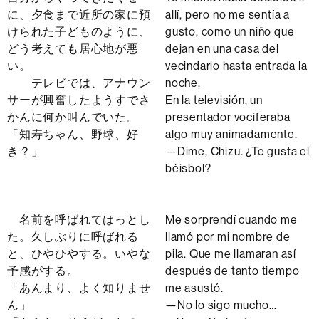
に、夕食まで近所の家に預
allí, pero no me sentía a
けられた子どものように、
gusto, como un niño que
どう考えても居心地が悪
dejan en una casa del
い。
vecindario hasta entrada la
テレビでは、アナウン
noche.
サーが興奮したようすでさ
En la televisión, un
かんに何か叫んでいた。
presentador vociferaba
「知寿ちゃん、野球、好
algo muy animadamente.
き？」
—Dime, Chizu. ¿Te gusta el
béisbol?
名前を呼ばれてはっとし
Me sorprendí cuando me
た。久しぶりに呼ばれる
llamó por mi nombre de
と、ひやひやする。いやな
pila. Que me llamaran así
予感がする。
después de tanto tiempo
「あんまり、よく知りませ
me asustó.
ん」
—No lo sigo mucho…