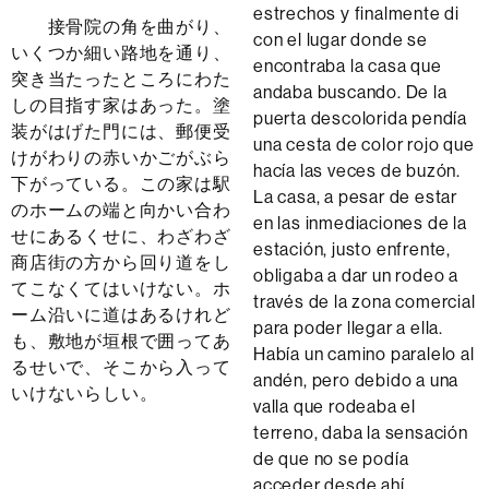
estrechos y finalmente di
接骨院の角を曲がり、
con el lugar donde se
いくつか細い路地を通り、
encontraba la casa que
突き当たったところにわた
andaba buscando. De la
しの目指す家はあった。塗
puerta descolorida pendía
装がはげた門には、郵便受
una cesta de color rojo que
けがわりの赤いかごがぶら
hacía las veces de buzón.
下がっている。この家は駅
La casa, a pesar de estar
のホームの端と向かい合わ
en las inmediaciones de la
せにあるくせに、わざわざ
estación, justo enfrente,
商店街の方から回り道をし
obligaba a dar un rodeo a
てこなくてはいけない。ホ
través de la zona comercial
ーム沿いに道はあるけれど
para poder llegar a ella.
も、敷地が垣根で囲ってあ
Había un camino paralelo al
るせいで、そこから入って
andén, pero debido a una
いけないらしい。
valla que rodeaba el
terreno, daba la sensación
de que no se podía
acceder desde ahí.