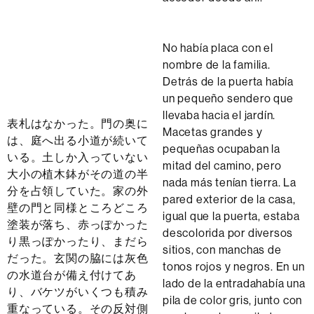
No había placa con el
nombre de la familia.
Detrás de la puerta había
un pequeño sendero que
llevaba hacia el jardín.
表札はなかった。門の奥に
Macetas grandes y
は、庭へ出る小道が続いて
pequeñas ocupaban la
いる。土しか入っていない
mitad del camino, pero
大小の植木鉢がその道の半
nada más tenían tierra. La
分を占領していた。家の外
pared exterior de la casa,
壁の門と同様ところどころ
igual que la puerta, estaba
塗装が落ち、赤っぽかった
descolorida por diversos
り黒っぽかったり、まだら
sitios, con manchas de
だった。玄関の脇には灰色
tonos rojos y negros. En un
の水道台が備え付けてあ
lado de la entradahabía una
り、バケツがいくつも積み
pila de color gris, junto con
重なっている。その反対側