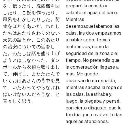
を手伝ったり、洗濯機を回
preparó la comida y
したり、ご飯を作ったり、
calentó el agua del baño.
風呂をわかしたりした。荷
Mientras
物をほどくあいだ、わたし
desempaquetábamos las
たちはあたりさわりのない
cajas, las dos empezamos
天気の話とか、このあたり
a hablar sobre temas
の治安についての話をし
inofensivos, como la
た。わたしは話を盛り上げ
seguridad de la zona o el
ようとはしなかった。ダン
tiempo. No pretendía que
ボールから衣類を取り出し
la conversación llegase a
て、伸ばし、またたたんで
más. Me quedé
いくおばあさんの背中を見
observando su espalda,
て、いたわってやらなけれ
mientras sacaba la ropa de
ばいけないんだろうな、と
las cajas, la estiraba y,
苦々しく思う。
luego, la plegaba y pensé,
con cierto disgusto, que le
tendría que devolver todas
aquellas atenciones.