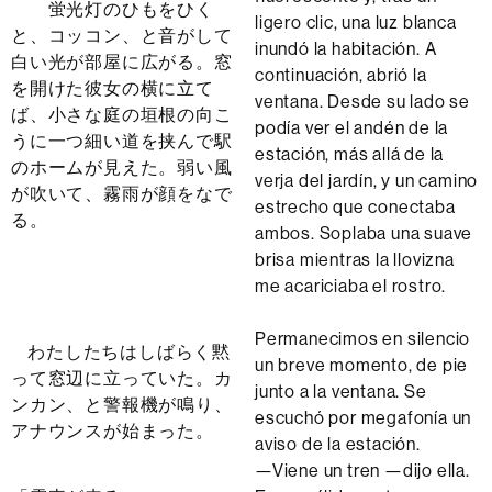
蛍光灯のひもをひく
ligero clic, una luz blanca
と、コッコン、と音がして
inundó la habitación. A
白い光が部屋に広がる。窓
continuación, abrió la
を開けた彼女の横に立て
ventana. Desde su lado se
ば、小さな庭の垣根の向こ
podía ver el andén de la
うに一つ細い道を挟んで駅
estación, más allá de la
のホームが見えた。弱い風
verja del jardín, y un camino
が吹いて、霧雨が顔をなで
estrecho que conectaba
る。
ambos. Soplaba una suave
brisa mientras la llovizna
me acariciaba el rostro.
Permanecimos en silencio
わたしたちはしばらく黙
un breve momento, de pie
って窓辺に立っていた。カ
junto a la ventana. Se
ンカン、と警報機が鳴り、
escuchó por megafonía un
アナウンスが始まった。
aviso de la estación.
—Viene un tren —dijo ella.