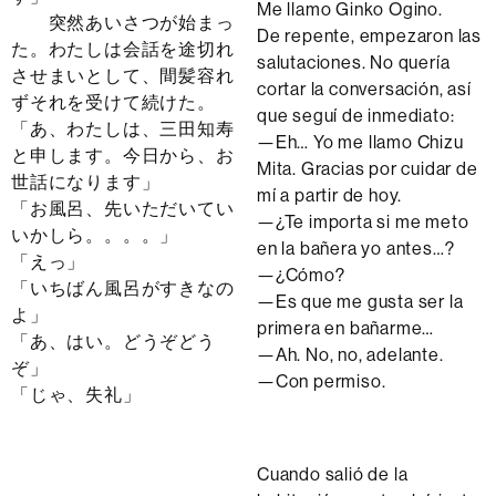
Me llamo Ginko Ogino.
突然あいさつが始まっ
De repente, empezaron las
た。わたしは会話を途切れ
salutaciones. No quería
させまいとして、間髪容れ
cortar la conversación, así
ずそれを受けて続けた。
que seguí de inmediato:
「あ、わたしは、三田知寿
—Eh… Yo me llamo Chizu
と申します。今日から、お
Mita. Gracias por cuidar de
世話になります」
mí a partir de hoy.
「お風呂、先いただいてい
—¿Te importa si me meto
いかしら。。。。」
en la bañera yo antes…?
「えっ」
—¿Cómo?
「いちばん風呂がすきなの
—Es que me gusta ser la
よ」
primera en bañarme…
「あ、はい。どうぞどう
—Ah. No, no, adelante.
ぞ」
—Con permiso.
「じゃ、失礼」
Cuando salió de la