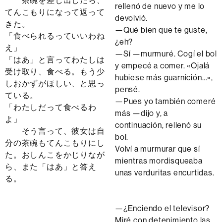
茶碗を差し出したら、
rellenó de nuevo y me lo
てんこもりになって返って
devolvió.
きた。
—Qué bien que te guste,
「食べられるっていいわね
¿eh?
え」
—Sí —murmuré. Cogí el bol
「はあ」と言ってわたしは
y empecé a comer. «Ojalá
受け取り、食べる。もう少
hubiese más guarnición…»,
しおかずがほしい、と思っ
pensé.
ている。
—Pues yo también comeré
「わたしだって食べるわ
más —dijo y, a
よ」
continuación, rellenó su
そう言って、彼女は自
bol.
分の茶碗もてんこもりにし
Volví a murmurar que sí
た。おしんこをかじりなが
mientras mordisqueaba
ら、また「はあ」と答え
unas verduritas encurtidas.
る。
—¿Enciendo el televisor?
Miré con detenimiento las