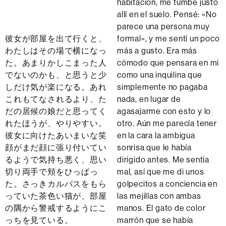
habitación, me tumbé justo
allí en el suelo. Pensé: «No
parece una persona muy
彼女が部屋を出て行くと、
formal», y me sentí un poco
わたしはその場で横になっ
más a gusto. Era más
た。あまりかしこまった人
cómodo que pensara en mí
でないのかも、と思うと少
como una inquilina que
しだけ気が楽になる。あれ
simplemente no pagaba
これもてなされるより、た
nada, en lugar de
だの居候の娘だと思ってく
agasajarme con esto y lo
れたほうが、やりやすい。
otro. Aún me parecía tener
彼女に向けたあいまいな笑
en la cara la ambigua
顔がまだ顔に張り付いてい
sonrisa que le había
るようで気持ち悪く、思い
dirigido antes. Me sentía
切り両手で頬をひっぱっ
mal, así que me di unos
た。さっきカルパスをもら
golpecitos a conciencia en
っていた茶色い猫が、部屋
las mejillas con ambas
の隅から警戒するようにこ
manos. El gato de color
っちを見ている。
marrón que se había