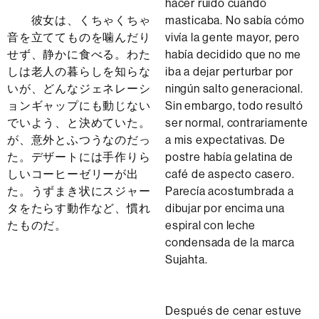
hacer ruido cuando
彼女は、くちゃくちゃ
masticaba. No sabía cómo
音を立ててものを噛んだり
vivía la gente mayor, pero
せず、静かに食べる。わた
había decidido que no me
しは老人の暮らしを知らな
iba a dejar perturbar por
いが、どんなジェネレーシ
ningún salto generacional.
ョンギャップにも動じない
Sin embargo, todo resultó
でいよう、と決めていた。
ser normal, contrariamente
が、意外とふつうなのだっ
a mis expectativas. De
た。デザートには手作りら
postre había gelatina de
しいコーヒーゼリーが出
café de aspecto casero.
た。うずまき状にスジャー
Parecía acostumbrada a
タをたらす動作など、慣れ
dibujar por encima una
たものだ。
espiral con leche
condensada de la marca
Sujahta.
Después de cenar estuve