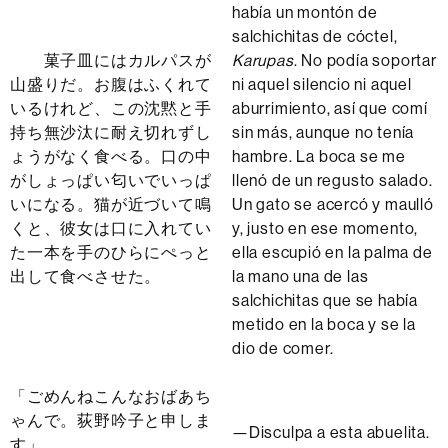
había un montón de
salchichitas de cóctel,
菓子皿にはカルパスが
Karupas
. No podía soportar
山盛りだ。お腹はふくれて
ni aquel silencio ni aquel
いるけれど、この沈黙と手
aburrimiento, así que comí
持ち無沙汰に耐え切れずし
sin más, aunque no tenía
ょうがなく食べる。口の中
hambre. La boca se me
がしょっぱい匂いでいっぱ
llenó de un regusto salado.
いになる。猫が近づいて鳴
Un gato se acercó y maulló
くと、彼女は口に入れてい
y, justo en ese momento,
た一本を手のひらにぺっと
ella escupió en la palma de
出して食べさせた。
la mano una de las
salchichitas que se había
metido en la boca y se la
dio de comer.
「ごめんねこんなおばあち
ゃんで。荻野吟子と申しま
—Disculpa a esta abuelita.
す」