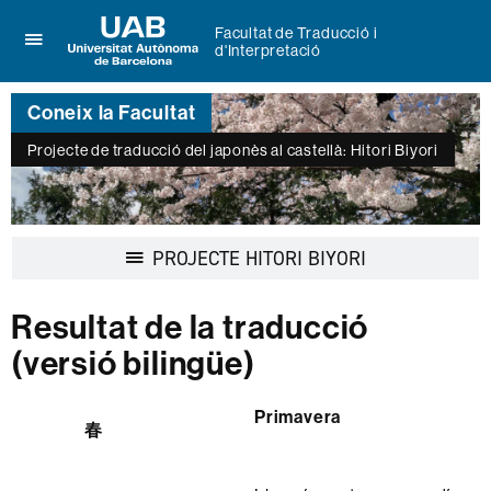
Facultat de Traducció i
d'Interpretació
Prem
UAB
per
Universitat
desplegar
Coneix la Facultat
Autònoma
el
de
menú
Projecte de traducció del japonès al castellà: Hitori Biyori
Barcelona
de
Facultat
de
Traducció
i
Desplegar
PROJECTE HITORI BIYORI
d'Interpretació
la
navegació
Resultat de la traducció
(versió bilingüe)
Primavera
春