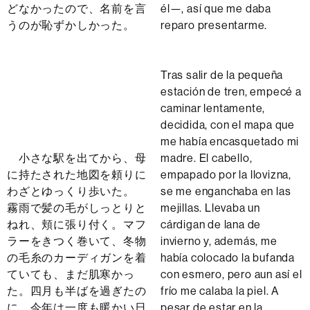
どなかったので、名前を言
él—, así que me daba
うのが恥ずかしかった。
reparo presentarme.
Tras salir de la pequeña
estación de tren, empecé a
caminar lentamente,
decidida, con el mapa que
me había encasquetado mi
小さな駅を出てから、母
madre. El cabello,
に持たされた地図を頼りに
empapado por la llovizna,
わざとゆっくり歩いた。
se me enganchaba en las
霧雨で髪の毛がしっとりと
mejillas. Llevaba un
ねれ、頬に張り付く。マフ
cárdigan de lana de
ラーをきつく巻いて、冬物
invierno y, además, me
の毛糸のカーディガンを着
había colocado la bufanda
ていても、まだ肌寒かっ
con esmero, pero aun así el
た。四月も半ばを過ぎたの
frío me calaba la piel. A
に、今年は一度も暖かい日
pesar de estar en la