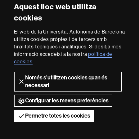
mil grullas de papel, un
羽鶴がくくってある。近づ
Aquest lloc web utilitza
senbazuru
. Cuando me
いてみると、ちらしの裏か
acerqué, vi que parecía
cookies
何かでつくったものらしか
hecho con la parte
った。手のひらでざっと揺
posterior de folletos de
El web de la Universitat Autònoma de Barcelona
らすと、埃が舞った。隣に
propaganda. Lo agité con
utilitza cookies pròpies i de tercers amb
小さな仏壇があったけど、
brusquedad con la palma
finalitats tècniques i analítiques. Si desitja més
そこはあまり見ないように
de la mano y el polvo se
informació accedeixi a la nostra
política de
した。
puso a bailar. Al lado había
cookies
.
un pequeño altar budista,
pero intenté no mirar hacia
Només s’utilitzen cookies quan és
allí demasiado.
necessari
Configurar les meves preferències
Encima de una pequeña
cómoda occidental se
Permetre totes les cookies
sobreponía una vitrina con
puertas de cristal. Había
小さな洋服箪笥の上に
una fila de miniaturas, entre