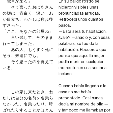
「電車が来る」
En su pálido rostro se
そう言ったおばあさん
hicieron visibles unas
の顔は、青白く、深いしわ
pronunciadas arrugas.
が目立ち、わたしは数歩後
Retrocedí unos cuantos
ずさった。
pasos.
「ここ、あなたの部屋ね」
—Esta será tu habitación,
言い残して、そのまま
¿vale? —añadió y, con esas
行ってしまった。
palabras, se fue de la
あの人、もうすぐ死に
habitación. Recuerdo que
そう、来週にでも。
pensé que aquella mujer
そう思ったのを覚えて
podía morir en cualquier
いる。
momento; en una semana,
incluso.
Cuando había llegado a la
この家に来たとき、わ
casa no me había
たしは自分の名前を名乗ら
presentado. Casi nunca
なかった。名乗ったり、呼
decía mi nombre de pila —
ばれたりすることがほとん
y tampoco me llamaban por