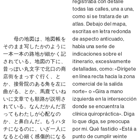
registraba con detalle
todas las calles, una a una,
como si se tratara de un
atlas. Debajo del mapa,
escritas en letra redonda
母の地図は、地図帳を
de aspecto anticuado,
そのまま写したかのように
había una serie de
一本一本の路地が細かく記
indicaciones sobre el
されている。地図の下に、
itinerario, excesivamente
昔っぽい丸文字で北口の商
detalladas, como: «Dirígete
店街をまっすぐ行く、と
en línea recta hacia la zona
か、接骨院のある角を左に
comercial de la salida
曲がる、とか、馬鹿ていね
norte» o «Gira a mano
いに文章でも順路が説明さ
izquierda en la intersección
れている。なんだかんだ言
donde se encuentra la
ってもわたしが心配なの
clínica quiropráctica». Diga
か、と鼻白んだ。もうハタ
lo que diga, se preocupa
チになるのに、いざ一人に
por mi. Qué fastidio «Está a
なると心細く感傷的になる
punto de cumplir veinte