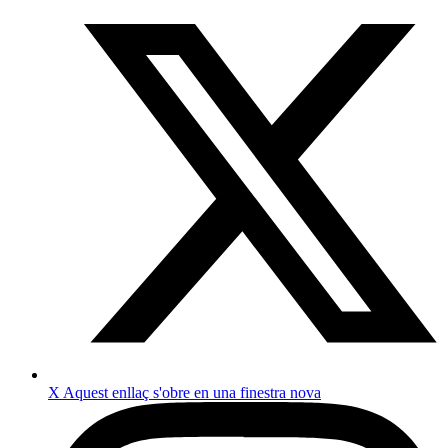
X
Aquest enllaç s'obre en una finestra nova