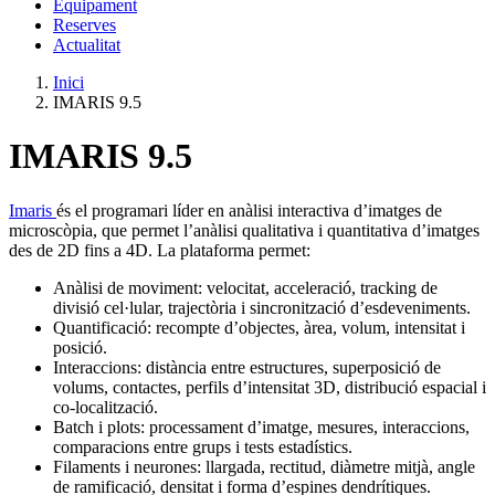
Equipament
Reserves
Actualitat
Inici
IMARIS 9.5
IMARIS 9.5
Imaris
és el programari líder en anàlisi interactiva d’imatges de
microscòpia, que permet l’anàlisi qualitativa i quantitativa d’imatges
des de 2D fins a 4D. La plataforma permet:
Anàlisi de moviment: velocitat, acceleració, tracking de
divisió cel·lular, trajectòria i sincronització d’esdeveniments.
Quantificació: recompte d’objectes, àrea, volum, intensitat i
posició.
Interaccions: distància entre estructures, superposició de
volums, contactes, perfils d’intensitat 3D, distribució espacial i
co-localització.
Batch i plots: processament d’imatge, mesures, interaccions,
comparacions entre grups i tests estadístics.
Filaments i neurones: llargada, rectitud, diàmetre mitjà, angle
de ramificació, densitat i forma d’espines dendrítiques.