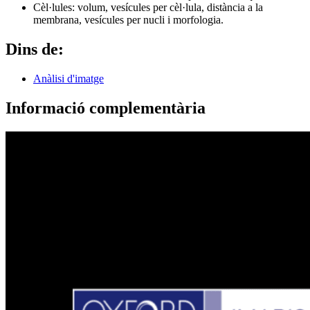
Cèl·lules: volum, vesícules per cèl·lula, distància a la
membrana, vesícules per nucli i morfologia.
Dins de:
Anàlisi d'imatge
Informació complementària