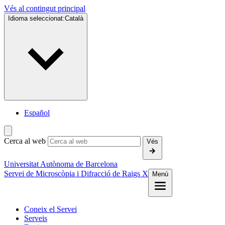
Vés al contingut principal
Idioma seleccionat:
Català
Español
Cerca al web
Vés
Universitat Autònoma de Barcelona
Servei de Microscòpia i Difracció de Raigs X
Menú
Coneix el Servei
Serveis