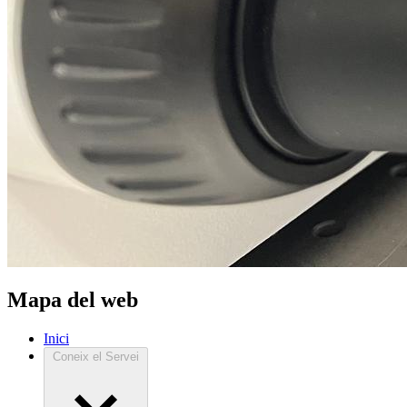
Mapa del web
Inici
Coneix el Servei