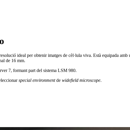
o
solució ideal per obtenir imatges de cèl·lula viva. Està equipada amb
onal de 16 mm.
rver 7, formant part del sistema LSM 980.
seleccionar
special environment
de
widefield microscope
.