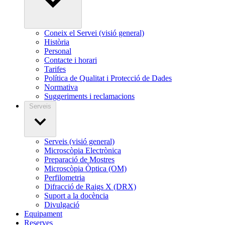
Coneix el Servei (visió general)
Història
Personal
Contacte i horari
Tarifes
Política de Qualitat i Protecció de Dades
Normativa
Suggeriments i reclamacions
Serveis
Serveis (visió general)
Microscòpia Electrònica
Preparació de Mostres
Microscòpia Òptica (OM)
Perfilometria
Difracció de Raigs X (DRX)
Suport a la docència
Divulgació
Equipament
Reserves