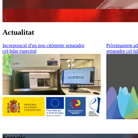
Actualitat
Incorporació d'un nou citòmetre separador
Pròximament adq
cel·lular espectral
separador cel·lul
Serveis