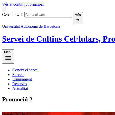
Vés al contingut principal
Cerca al web
Vés
Universitat Autònoma de Barcelona
Servei de Cultius Cel·lulars, P
Menú
Coneix el servei
Serveis
Equipament
Reserves
Actualitat
Promoció 2
Què és l'SCAC?