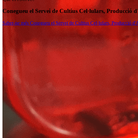
Conegueu el Servei de Cultius Cel·lulars, Producció d
Saber-ne més
Conegueu el Servei de Cultius Cel·lulars, Producció d'A