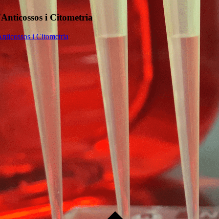
'Anticossos i Citometria
nticossos i Citometria