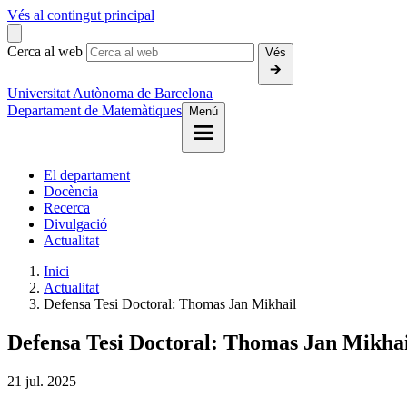
Vés al contingut principal
Cerca al web
Vés
Universitat Autònoma de Barcelona
Departament de Matemàtiques
Menú
El departament
Docència
Recerca
Divulgació
Actualitat
Inici
Actualitat
Defensa Tesi Doctoral: Thomas Jan Mikhail
Defensa Tesi Doctoral: Thomas Jan Mikhai
21
jul.
2025