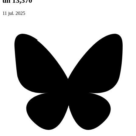
un 13,370
11
jul.
2025