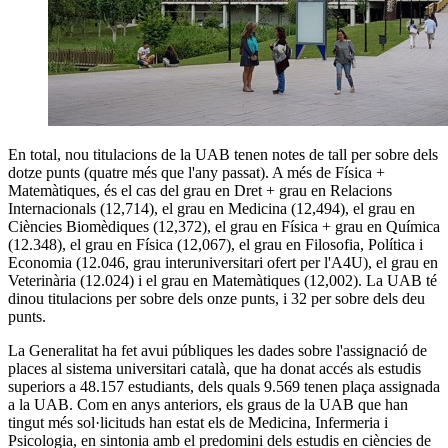
En total, nou titulacions de la UAB tenen notes de tall per sobre dels
dotze punts (quatre més que l'any passat). A més de Física +
Matemàtiques, és el cas del grau en Dret + grau en Relacions
Internacionals (12,714), el grau en Medicina (12,494), el grau en
Ciències Biomèdiques (12,372), el grau en Física + grau en Química
(12.348), el grau en Física (12,067), el grau en Filosofia, Política i
Economia (12.046, grau interuniversitari ofert per l'A4U), el grau en
Veterinària (12.024) i el grau en Matemàtiques (12,002). La UAB té
dinou titulacions per sobre dels onze punts, i 32 per sobre dels deu
punts.
La Generalitat ha fet avui públiques les dades sobre l'assignació de
places al sistema universitari català, que ha donat accés als estudis
superiors a 48.157 estudiants, dels quals 9.569 tenen plaça assignada
a la UAB. Com en anys anteriors, els graus de la UAB que han
tingut més sol·licituds han estat els de Medicina, Infermeria i
Psicologia, en sintonia amb el predomini dels estudis en ciències de