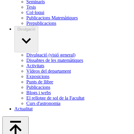
Seminaris
Tesis
Col·loqui
Publicacions Matemàtiques
Prepublicacions
Divulgació
Divulgació (visió general)
Dissabtes de les matemàtiques
Activitats
Vídeos del departament
Exposicions
Punts de llibre
Publicacions
Blogs i webs
El rellotge de sol de la Facultat
Curs d'astronomia
Actualitat