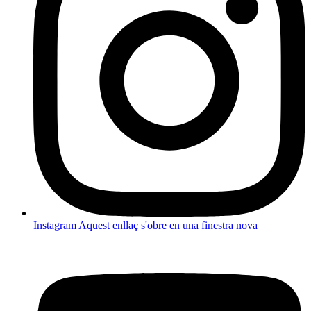
Instagram
Aquest enllaç s'obre en una finestra nova