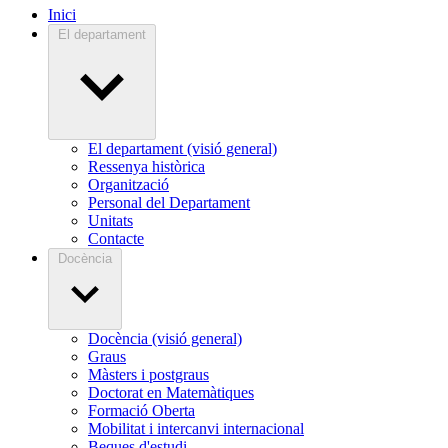
Inici
El departament
El departament (visió general)
Ressenya històrica
Organització
Personal del Departament
Unitats
Contacte
Docència
Docència (visió general)
Graus
Màsters i postgraus
Doctorat en Matemàtiques
Formació Oberta
Mobilitat i intercanvi internacional
Beques d'estudi