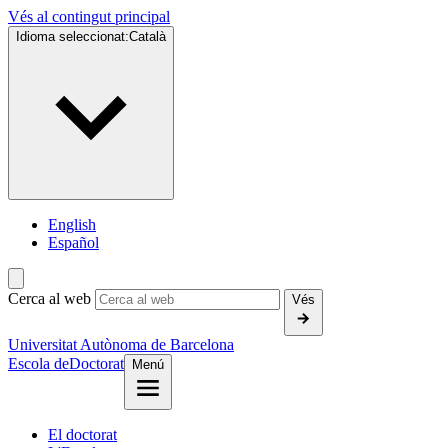
Vés al contingut principal
Idioma seleccionat:
Català
English
Español
Cerca al web
Vés
Universitat Autònoma de Barcelona
Escola de
Doctorat
Menú
El doctorat