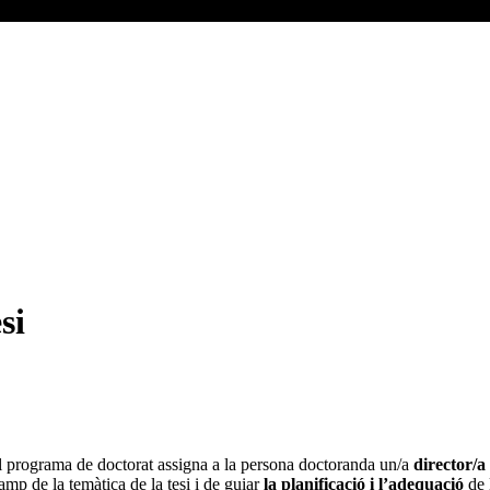
si
l programa de doctorat assigna a la persona doctoranda un/a
director/a 
camp de la temàtica de la tesi i de guiar
la planificació i l’adequació
de 