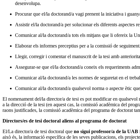
desenvolupa.
Procurar que el/la doctorand/a vagi prenent la iniciativa i guany
Assistir el/la doctorand/a per solucionar els diferents aspectes re
Comunicar al/la doctorand/a tots els mitjans que li ofereix la Un
Elaborar els informes preceptius per a la comissió de seguiment
Llegir, corregir i comentar el manuscrit de la tesi amb anteriori
Assegurar-se que el/la doctorand/a coneix els requeriments admin
Comunicar al/la doctorand/a les normes de seguretat en el treball
Comunicar al/la doctorand/a qualsevol norma o aspecte ètic que 
El nomenament del/la director/a de tesi es pot modificar en qualsevol m
a la direcció de la tesi (en aquest cas, la comissió acadèmica del progr
raons justificades, la comissió acadèmica del programa de doctorat tam
Directors/es de tesi doctoral aliens al programa de doctorat
El/La director/a de tesi doctoral que
no sigui professor/a de la UAB
això és, la informació específica de les seves publicacions, els projec