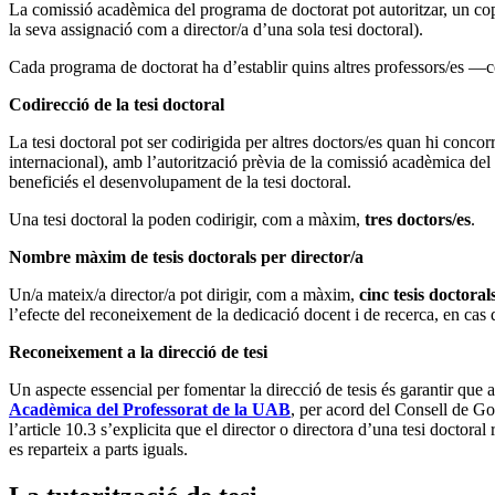
La comissió acadèmica del programa de doctorat pot autoritzar, un cop 
la seva assignació com a director/a d’una sola tesi doctoral).
Cada programa de doctorat ha d’establir quins altres professors/es —co
Codirecció de la tesi doctoral
La tesi doctoral pot ser codirigida per altres doctors/es quan hi concor
internacional), amb l’autorització prèvia de la comissió acadèmica del
beneficiés el desenvolupament de la tesi doctoral.
Una tesi doctoral la poden codirigir, com a màxim,
tres doctors/es
.
Nombre màxim de tesis doctorals per director/a
Un/a mateix/a director/a pot dirigir, com a màxim,
cinc tesis doctora
l’efecte del reconeixement de la dedicació docent i de recerca, en cas d
Reconeixement a la direcció de tesi
Un aspecte essencial per fomentar la direcció de tesis és garantir que
Acadèmica del Professorat de la UAB
, per acord del Consell de Go
l’article 10.3 s’explicita que el director o directora d’una tesi docto
es reparteix a parts iguals.