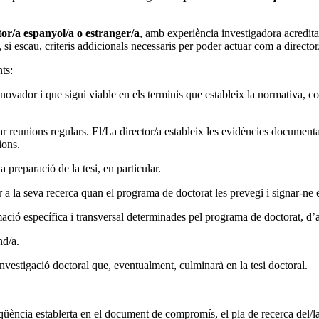
tor/a espanyol/a o estranger/a
, amb experiència investigadora acreditad
 si escau, criteris addicionals necessaris per poder actuar com a director/
ts:
nnovador i que sigui viable en els terminis que estableix la normativa, c
car reunions regulars. El/La director/a estableix les evidències document
ions.
a preparació de la tesi, en particular.
er a la seva recerca quan el programa de doctorat les prevegi i signar-ne 
 formació específica i transversal determinades pel programa de doctorat,
nd/a.
 investigació doctoral que, eventualment, culminarà en la tesi doctoral.
ència establerta en el document de compromís, el pla de recerca del/la 