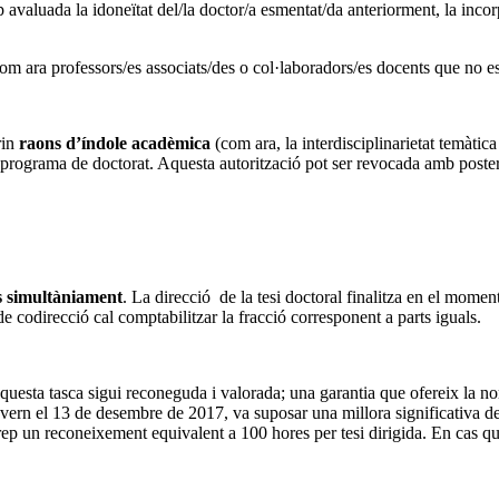
avaluada la idoneïtat del/la doctor/a esmentat/da anteriorment, la incor
m ara professors/es associats/des o col·laboradors/es docents que no es
rin
raons d’índole acadèmica
(com ara, la interdisciplinarietat temàti
 programa de doctorat. Aquesta autorització pot ser revocada amb posteri
ls simultàniament
. La direcció de la tesi doctoral finalitza en el moment
e codirecció cal comptabilitzar la fracció corresponent a parts iguals.
 aquesta tasca sigui reconeguda i valorada; una garantia que ofereix la
vern el 13 de desembre de 2017, va suposar una millora significativa d
ral rep un reconeixement equivalent a 100 hores per tesi dirigida. En cas 