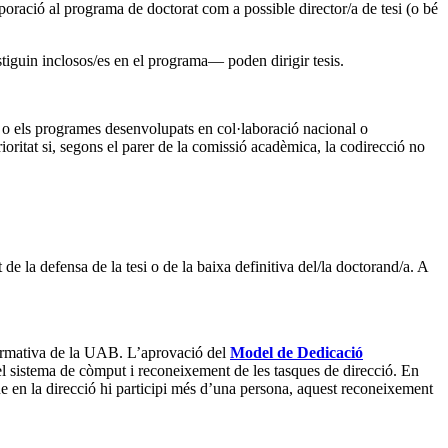
poració al programa de doctorat com a possible director/a de tesi (o bé
tiguin inclosos/es en el programa— poden dirigir tesis.
ca o els programes desenvolupats en col·laboració nacional o
oritat si, segons el parer de la comissió acadèmica, la codirecció no
 de la defensa de la tesi o de la baixa definitiva del/la doctorand/a. A
 normativa de la UAB. L’aprovació del
Model de Dedicació
el sistema de còmput i reconeixement de les tasques de direcció. En
que en la direcció hi participi més d’una persona, aquest reconeixement