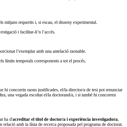
ls mitjans requerits i, si escau, el disseny experimental.
tigació i facilitar-li’n l’accés.
roporcionat l’exemplar amb una antelació raonable.
ls límits temporals corresponents a tot el procés.
hi concorrin raons justificades, el/la director/a de tesi pot renunciar
ltra, una vegada escoltat el/la doctorand/a, i si també hi concorren
at ha d'
acreditar el títol de doctor/a i experiència investigadora
,
 en relació amb la línia de recerca proposada pel programa de doctorat.