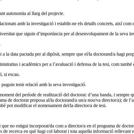
ant autonomia al llarg del projecte.
lacionats amb la investigació i establir-ne els detalls concrets, així com e
iversitat que siguin d’importància per al desenvolupament de la seva inves
.
tat a la data pactada per al dipòsit, sempre que el/la doctorand/a hagi p
istratius i acadèmics per a l’avaluació i defensa de la tesi, com també e
, si escau.
puguin tenir relació amb la seva investigació.
oment del període de realització del doctorat: d’una banda, i sempre que 
ama de doctorat proposa al/la doctorand/a un/a nou/va director/a); de l’a
bé pot modificar el nomenament del/la director/a de tesi.
i que no estigui incorporat/da com a director/a en el programa de doctor
tes de recerca en què hagi col·laborat i tota aquella informació rellevant