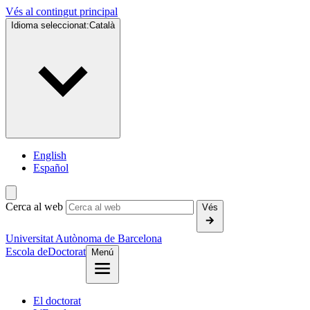
Vés al contingut principal
Idioma seleccionat:
Català
English
Español
Cerca al web
Vés
Universitat Autònoma de Barcelona
Escola de
Doctorat
Menú
El doctorat