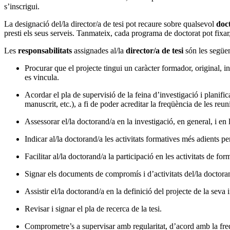
s’inscrigui.
La designació del/la director/a de tesi pot recaure sobre qualsevol
doc
presti els seus serveis. Tanmateix, cada programa de doctorat pot fixar,
Les
responsabilitats
assignades al/la
director/a de tesi
són les següen
Procurar que el projecte tingui un caràcter formador, original, i
es vincula.
Acordar el pla de supervisió de la feina d’investigació i planifi
manuscrit, etc.), a fi de poder acreditar la freqüència de les reun
Assessorar el/la doctorand/a en la investigació, en general, i en l
Indicar al/la doctorand/a les activitats formatives més adients p
Facilitar al/la doctorand/a la participació en les activitats de
Signar els documents de compromís i d’activitats del/la doctora
Assistir el/la doctorand/a en la definició del projecte de la seva
Revisar i signar el pla de recerca de la tesi.
Comprometre’s a supervisar amb regularitat, d’acord amb la freqü