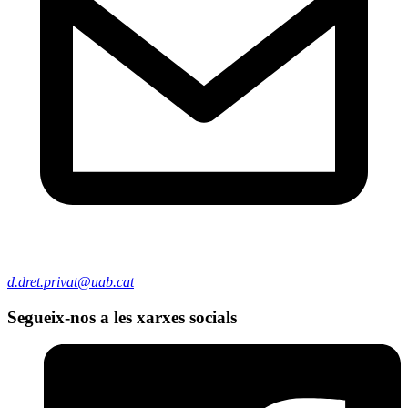
d.dret.privat@uab.cat
Segueix-nos a les xarxes socials