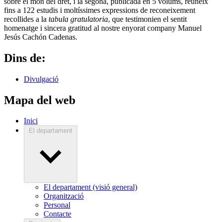
sobre el mon del dret, i la segona, publicada en 5 volums, reuneix
fins a 122 estudis i moltíssimes expressions de reconeixement
recollides a la
tabula gratulatoria
, que testimonien el sentit
homenatge i sincera gratitud al nostre enyorat company Manuel
Jesús Cachón Cadenas.
Dins de:
Divulgació
Mapa del web
Inici
El departament
El departament (visió general)
Organització
Personal
Contacte