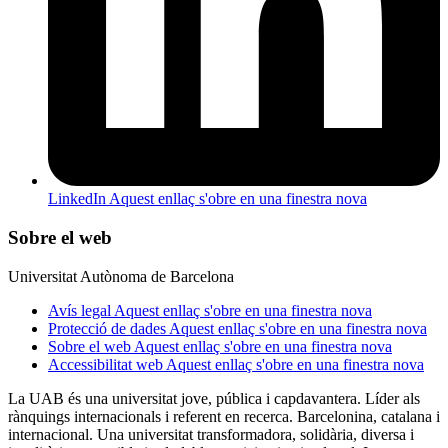
LinkedIn
Aquest enllaç s'obre en una finestra nova
Sobre el web
Universitat Autònoma de Barcelona
Avís legal
Aquest enllaç s'obre en una finestra nova
Protecció de dades
Aquest enllaç s'obre en una finestra nova
Sobre el web
Aquest enllaç s'obre en una finestra nova
Accessibilitat web
Aquest enllaç s'obre en una finestra nova
La UAB és una universitat jove, pública i capdavantera. Líder als
rànquings internacionals i referent en recerca. Barcelonina, catalana i
internacional. Una universitat transformadora, solidària, diversa i