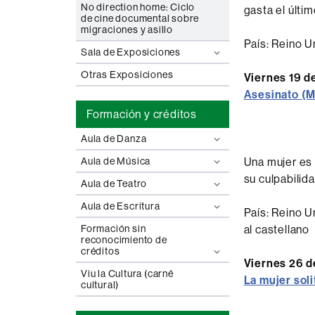
No direction home: Ciclo
gasta el últi
de cine documental sobre
migraciones y asillo
País: Reino U
Sala de Exposiciones
Otras Exposiciones
Viernes 19 de
Asesinato (M
Formación y créditos
Aula de Danza
Aula de Música
Una mujer es 
su culpabilid
Aula de Teatro
Aula de Escritura
País: Reino U
Formación sin
al castellano
reconocimiento de
créditos
Viernes 26 de
Viu la Cultura (carné
La mujer sol
cultural)