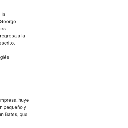
 la
o George
 es
regresa a la
scrito.
nglés
 empresa, huye
un pequeño y
an Bates, que