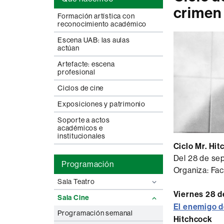
crimen 
Formación artística con
reconocimiento académico
Escena UAB: las aulas
actúan
Artefacte: escena
profesional
Ciclos de cine
Exposiciones y patrimonio
Soporte a actos
académicos e
institucionales
Ciclo Mr. Hi
Del 28 de se
Programación
Organiza: Fac
Sala Teatro
Viernes 28 d
Sala Cine
El enemigo d
Programación semanal
Hitchcock