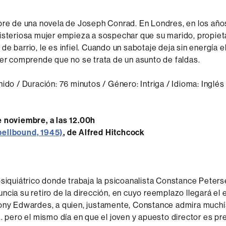
bre de una novela de Joseph Conrad. En Londres, en los años
isteriosa mujer empieza a sospechar que su marido, propiet
e barrio, le es infiel. Cuando un sabotaje deja sin energía el
jer comprende que no se trata de un asunto de faldas.
ido / Duración: 76 minutos / Género: Intriga / Idioma: Inglés 
e noviembre, a las 12.00h
ellbound, 1945)
, de Alfred Hitchcock
psiquiátrico donde trabaja la psicoanalista Constance Peterse
ncia su retiro de la dirección, en cuyo reemplazo llegará el 
hony Edwardes, a quien, justamente, Constance admira much
.. pero el mismo día en que el joven y apuesto director es p