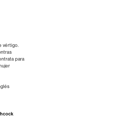
 vértigo.
entras
ontrata para
mujer
nglés
tchcock