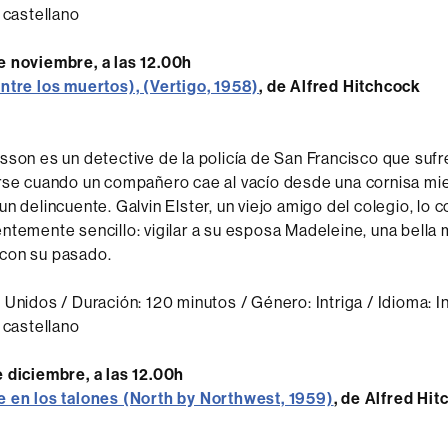
 castellano
e noviembre, a las 12.00h
ntre los muertos), (Vertigo, 1958)
, de Alfred Hitchcock
sson es un detective de la policía de San Francisco que sufre
rse cuando un compañero cae al vacío desde una cornisa mi
n delincuente. Galvin Elster, un viejo amigo del colegio, lo c
ntemente sencillo: vigilar a su esposa Madeleine, una bella 
con su pasado.
 Unidos / Duración: 120 minutos / Género: Intriga / Idioma: I
 castellano
 diciembre, a las 12.00h
e en los talones (North by Northwest, 1959)
, de Alfred Hi