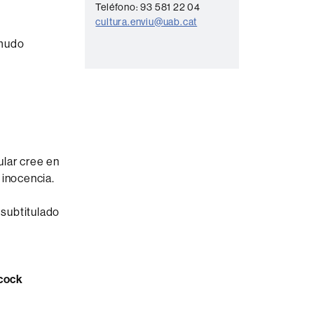
t
Teléfono: 93 581 22 04
a
cultura.enviu@uab.cat
c
 mudo
t
o
ular cree en
 inocencia.
 subtitulado
hcock