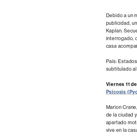
Debido a un m
publicidad, u
Kaplan. Secue
interrogado, 
casa acompaña
País: Estados
subtitulado al
Viernes 11 de
Psicosis (Py
Marion Crane,
de la ciudad 
apartado mote
vive en la ca