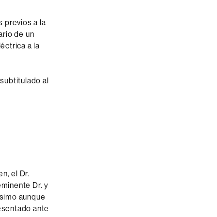
 previos a la
ario de un
éctrica a la
subtitulado al
n, el Dr.
eminente Dr. y
ísimo aunque
resentado ante