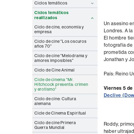
Ciclos temáticos
Ciclos temáticos
realitzados
Un asesino e
Ciclo de cine, economía y
Londres. A la
empresa
El hombre tie
Ciclo de cine "Los oscuros
fotografía de 
años 70"
prometida con
Ciclo de cine "Melodrama y
Jonathan y J
amores imposibles"
Ciclo de Cine Animal
País: Reino U
Cicle de cinema "Mr.
Hitchcock presenta: crimen
Viernes 5 de 
y erotismo"
Declive (Dow
Ciclo de cine: Cultura
alemana
Cicle de Cinema Espiritual
Ciclo de cine Primera
Roddy, primog
Guerra Mundial
haber ultraja