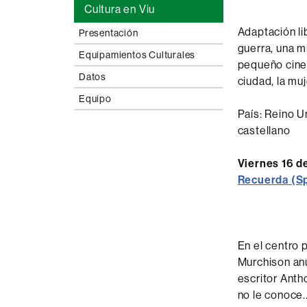
Cultura en Viu
Adaptación li
Presentación
guerra, una m
Equipamientos Culturales
pequeño cine d
Datos
ciudad, la mu
Equipo
País: Reino Un
castellano
Viernes 16 d
Recuerda (Sp
En el centro 
Murchison anu
escritor Ant
no le conoce.