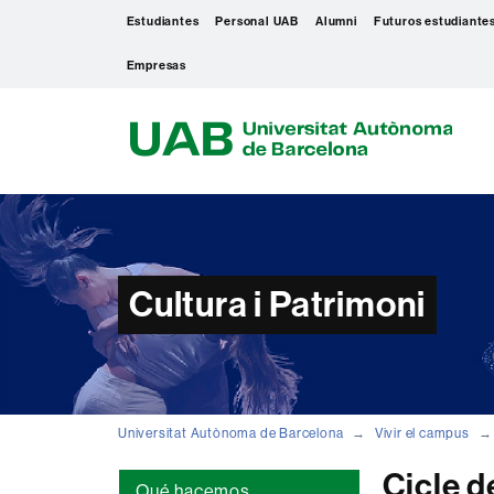
Estudiantes
Personal UAB
Alumni
Futuros estudiante
Empresas
U
A
B
Cultura i Patrimoni
Universitat Autònoma de Barcelona
Vivir el campus
Cicle d
Qué hacemos