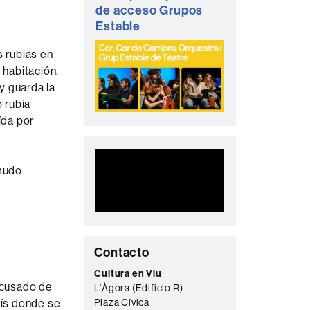
de acceso Grupos
Estable
 rubias en
 habitación.
y guarda la
o rubia
ída por
 mudo
C
Contacto
o
Cultura en Viu
 acusado de
L'Àgora (Edificio R)
n
Plaza Cívica
rís donde se