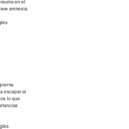
trauma en el
rave amnesia.
glés
 pierna
a escapar al
os lo que
nstancias
nglés