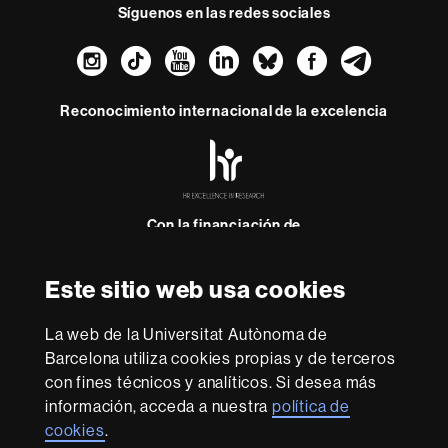
Síguenos en las redes sociales
Instagram
TikTok
YouTube
LinkedIn
Bluesky
Faceboo
Teleg
Reconocimiento internacional de la excelencia
HR
Excellence
in
Research
-
Con la financiación de
Euraxess
Este sitio web usa cookies
Sobre
esta
La web de la Universitat Autònoma de
Barcelona utiliza cookies propias y de terceros
web
Aviso legal
Protección de datos
Sobre el
con fines técnicos y analíticos. Si desea más
web
Accesibilidad web
Mapa del web UAB
información, acceda a nuestra
política de
cookies
.
Somos una universidad líder que imparte una docencia