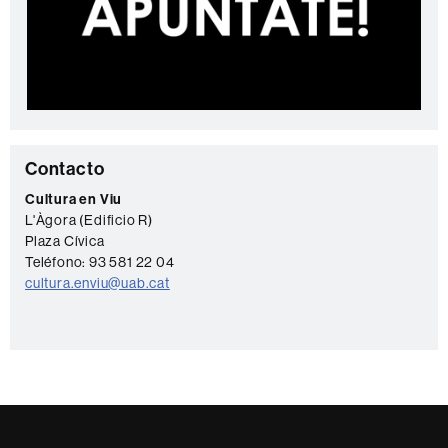
C
Contacto
o
Cultura en Viu
L'Àgora (Edificio R)
n
Plaza Cívica
t
Teléfono: 93 581 22 04
a
cultura.enviu@uab.cat
c
t
o