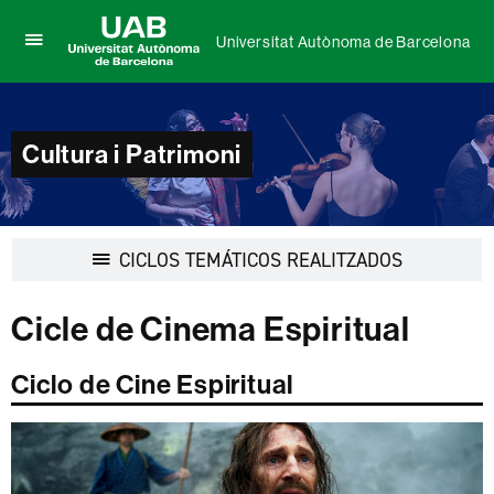
Universitat Autònoma de Barcelona
Clica
UAB
aquí
Universitat
para
Autònoma
desplegar
de
el
Cultura i Patrimoni
Barcelona
menú
de
Universitat
Autònoma
de
Desplegar
CICLOS TEMÁTICOS REALITZADOS
Barcelona
la
navegación
Cicle de Cinema Espiritual
Ciclo de Cine Espiritual