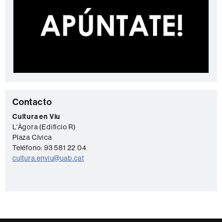
C
Contacto
o
Cultura en Viu
L'Àgora (Edificio R)
n
Plaza Cívica
t
Teléfono: 93 581 22 04
a
cultura.enviu@uab.cat
c
t
o