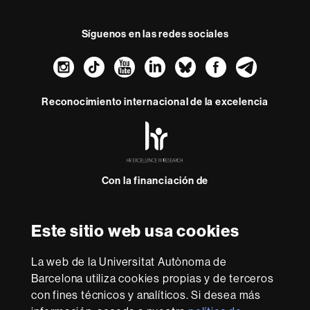
Síguenos en las redes sociales
Instagram
TikTok
YouTube
LinkedIn
Bluesky
Faceboo
Teleg
Reconocimiento internacional de la excelencia
HR
Excellence
in
Research
Con la financiación de
-
Euraxess
Este sitio web usa cookies
Sobre
esta
La web de la Universitat Autònoma de
web
Aviso legal
Protección de datos
Sobre el
Barcelona utiliza cookies propias y de terceros
con fines técnicos y analíticos. Si desea más
web
Accesibilidad web
Mapa del web UAB