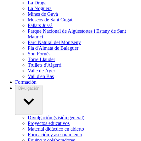
La Draga
La Noguera
Mines de Gavà
Museos de Sant Cugat
Pallars Jussà
Parque Nacional de Aigüestortes i Estany de Sant
Maurici
Parc Natural del Montseny
Pla d'Almatà de Balaguer
Son Fornés
Torre Llauder
Trullets d'Algerri
Valle de Àger
Vall d'en Bas
Formación
Divulgación
Divulgación (visión general)
Proyectos educativos
Material didáctico en abierto
Formación y asesoramiento
Equipo y colaboradores