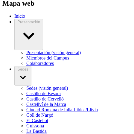
Mapa web
Inicio
Presentación
Presentación (visión general)
Miembros del Campus
Colaboradores
Sedes
Sedes (visión general)
Castillo de Besora
Castillo de Cervelló
Castellví de la Marca
Ciudad Romana de Iulia Libica/Llívia
Coll de Nargó
El Castellot
Guissona
La Bastida