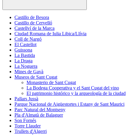
Castillo de Besora
Castillo de Cervelló
Castellví de la Marca
Ciudad Romana de Iulia Libica/Llívia
Coll de Nargó
El Castellot
Guissona
La Bastida
La Draga
La Noguera
Mines de Gavà
Museos de Sant Cugat
Monasterio de Sant Cugat
La Bodega Cooperativa y el Sant Cugat del vino
El patrimonio histórico y la arqueología de la ciudad
Pallars Jussà
Parque Nacional de Aigüestortes i Estany de Sant Maurici
Parc Natural del Montseny
Pla d'Almatà de Balaguer
Son Fornés
Torre Llauder
Trullets d'Algerri