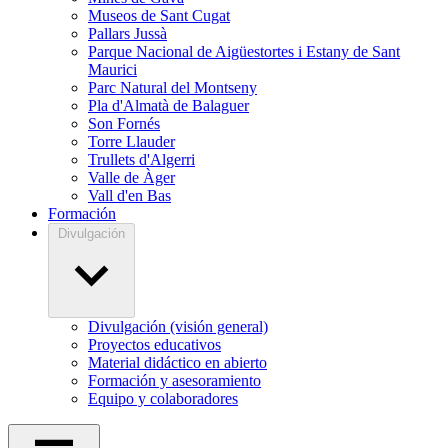
Museos de Sant Cugat
Pallars Jussà
Parque Nacional de Aigüestortes i Estany de Sant
Maurici
Parc Natural del Montseny
Pla d'Almatà de Balaguer
Son Fornés
Torre Llauder
Trullets d'Algerri
Valle de Àger
Vall d'en Bas
Formación
Divulgación
Divulgación (visión general)
Proyectos educativos
Material didáctico en abierto
Formación y asesoramiento
Equipo y colaboradores