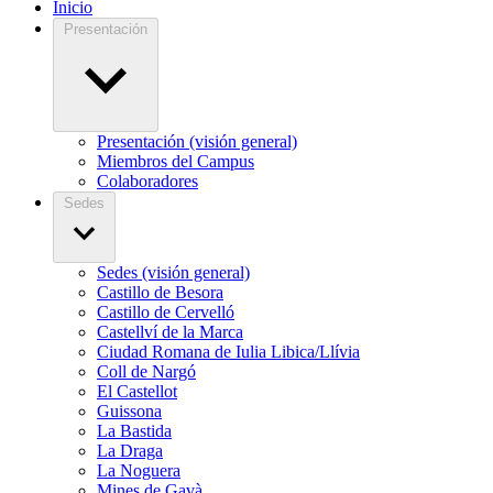
Inicio
Presentación
Presentación (visión general)
Miembros del Campus
Colaboradores
Sedes
Sedes (visión general)
Castillo de Besora
Castillo de Cervelló
Castellví de la Marca
Ciudad Romana de Iulia Libica/Llívia
Coll de Nargó
El Castellot
Guissona
La Bastida
La Draga
La Noguera
Mines de Gavà