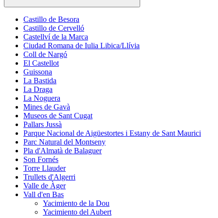
Castillo de Besora
Castillo de Cervelló
Castellví de la Marca
Ciudad Romana de Iulia Libica/Llívia
Coll de Nargó
El Castellot
Guissona
La Bastida
La Draga
La Noguera
Mines de Gavà
Museos de Sant Cugat
Pallars Jussà
Parque Nacional de Aigüestortes i Estany de Sant Maurici
Parc Natural del Montseny
Pla d'Almatà de Balaguer
Son Fornés
Torre Llauder
Trullets d'Algerri
Valle de Àger
Vall d'en Bas
Yacimiento de la Dou
Yacimiento del Aubert