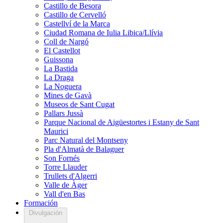
Castillo de Besora
Castillo de Cervelló
Castellví de la Marca
Ciudad Romana de Iulia Libica/Llívia
Coll de Nargó
El Castellot
Guissona
La Bastida
La Draga
La Noguera
Mines de Gavà
Museos de Sant Cugat
Pallars Jussà
Parque Nacional de Aigüestortes i Estany de Sant
Maurici
Parc Natural del Montseny
Pla d'Almatà de Balaguer
Son Fornés
Torre Llauder
Trullets d'Algerri
Valle de Àger
Vall d'en Bas
Formación
Divulgación