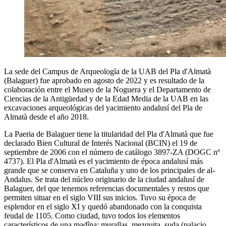
La sede del Campus de Arqueología de la UAB del Pla d'Almatà
(Balaguer) fue aprobado en agosto de 2022 y es resultado de la
colaboración entre el Museo de la Noguera y el Departamento de
Ciencias de la Antigüedad y de la Edad Media de la UAB en las
excavaciones arqueológicas del yacimiento andalusí del Pla de
Almatà desde el año 2018.
La Paeria de Balaguer tiene la titularidad del Pla d'Almatà que fue
declarado Bien Cultural de Interés Nacional (BCIN) el 19 de
septiembre de 2006 con el número de catálogo 3897-ZA (DOGC nº
4737). El Pla d'Almatà es el yacimiento de época andalusí más
grande que se conserva en Cataluña y uno de los principales de al-
Andalus. Se trata del núcleo originario de la ciudad andalusí de
Balaguer, del que tenemos referencias documentales y restos que
permiten situar en el siglo VIII sus inicios. Tuvo su época de
esplendor en el siglo XI y quedó abandonado con la conquista
feudal de 1105. Como ciudad, tuvo todos los elementos
característicos de una madîna: murallas, mezquita, suda (palacio