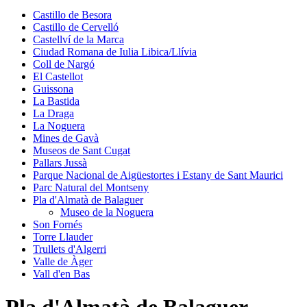
Castillo de Besora
Castillo de Cervelló
Castellví de la Marca
Ciudad Romana de Iulia Libica/Llívia
Coll de Nargó
El Castellot
Guissona
La Bastida
La Draga
La Noguera
Mines de Gavà
Museos de Sant Cugat
Pallars Jussà
Parque Nacional de Aigüestortes i Estany de Sant Maurici
Parc Natural del Montseny
Pla d'Almatà de Balaguer
Museo de la Noguera
Son Fornés
Torre Llauder
Trullets d'Algerri
Valle de Àger
Vall d'en Bas