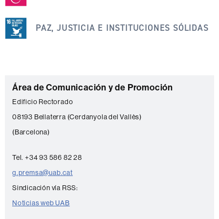
se
engloba
PAZ, JUSTICIA E INSTITUCIONES SÓLIDAS
dentro
de
los
siguientes
C
Área de Comunicación y de Promoción
ODS
o
Edificio Rectorado
n
08193 Bellaterra (Cerdanyola del Vallès)
t
(Barcelona)
a
c
Tel. +34 93 586 82 28
t
g.premsa@uab.cat
o
Sindicación vía RSS:
Noticias web UAB