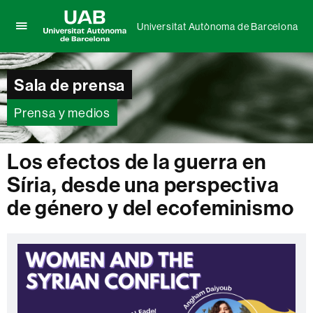
Universitat Autònoma de Barcelona
Clica
UAB
aquí
Universitat
para
Autònoma
Sala de prensa
desplegar
de
el
Barcelona
menú
Prensa y medios
de
Universitat
Autònoma
Los efectos de la guerra en
de
Síria, desde una perspectiva
Barcelona
de género y del ecofeminismo