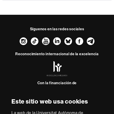
Síguenos en las redes sociales
Instagram
TikTok
YouTube
LinkedIn
Bluesky
Faceboo
Teleg
Reconocimiento internacional de la excelencia
HR
Excellence
in
Research
Con la financiación de
-
Euraxess
Este sitio web usa cookies
Sobre
esta
La web de la Universitat Autònoma de