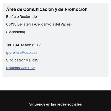
C
Área de Comunicación y de Promoción
o
Edificio Rectorado
n
08193 Bellaterra (Cerdanyola del Vallès)
t
(Barcelona)
a
c
Tel. +34 93 586 82 28
t
g.premsa@uab.cat
o
Sindicación vía RSS:
Noticias web UAB
Síguenos en las redes sociales