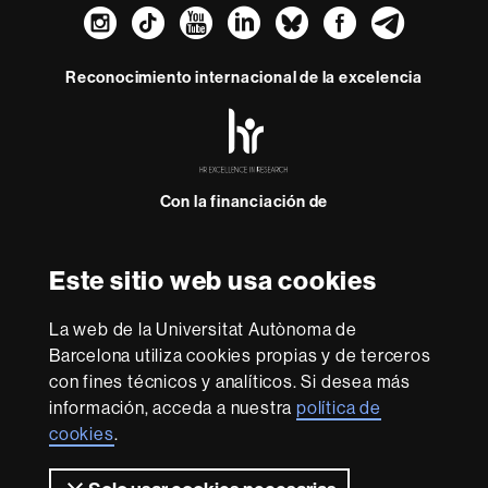
Instagram
TikTok
YouTube
LinkedIn
Bluesky
Faceboo
Teleg
Reconocimiento internacional de la excelencia
HR
Excellence
in
Research
Con la financiación de
-
Euraxess
Este sitio web usa cookies
Sobre
esta
La web de la Universitat Autònoma de
web
Aviso legal
Protección de datos
Sobre el
Barcelona utiliza cookies propias y de terceros
con fines técnicos y analíticos. Si desea más
web
Accesibilidad web
Mapa del web UAB
información, acceda a nuestra
política de
Somos una universidad líder que imparte una docencia
cookies
.
de calidad y excelencia, diversificada, multidisciplinaria y
flexible, adecuada a las necesidades de la sociedad y