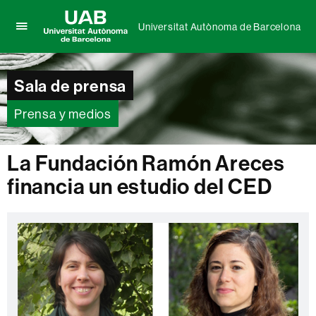
Universitat Autònoma de Barcelona
Clica
UAB
aquí
Universitat
para
Autònoma
Sala de prensa
desplegar
de
el
Barcelona
menú
Prensa y medios
de
Universitat
Autònoma
La Fundación Ramón Areces
de
financia un estudio del CED
Barcelona