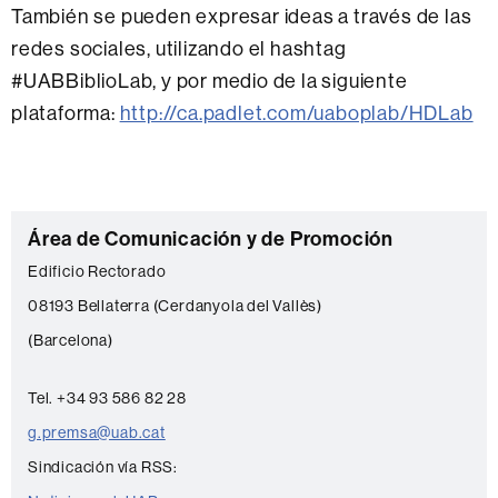
También se pueden expresar ideas a través de las
redes sociales, utilizando el hashtag
#UABBiblioLab, y por medio de la siguiente
plataforma:
http://ca.padlet.com/uaboplab/HDLab
C
Área de Comunicación y de Promoción
o
Edificio Rectorado
n
08193 Bellaterra (Cerdanyola del Vallès)
t
(Barcelona)
a
c
Tel. +34 93 586 82 28
t
g.premsa@uab.cat
o
Sindicación vía RSS: