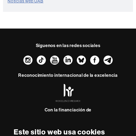
Noticias web UAB
Síguenos en las redes sociales
Instagram
TikTok
YouTube
LinkedIn
Bluesky
Faceboo
Teleg
Reconocimiento internacional de la excelencia
HR
Excellence
in
Research
Con la financiación de
-
Euraxess
Este sitio web usa cookies
Sobre