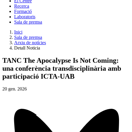
El Centre
Recerca
Formació
Laboratoris
Sala de premsa
Inici
Sala de premsa
Arxiu de notícies
Detall Noticia
TANC The Apocalypse Is Not Coming:
una conferència transdisciplinària amb
participació ICTA-UAB
20
gen.
2026