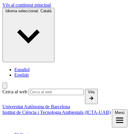
Vés al contingut principal
Idioma seleccionat:
Català
Español
English
Cerca al web
Vés
Universitat Autònoma de Barcelona
Institut de Ciència i Tecnologia Ambientals (ICTA-UAB)
Menú