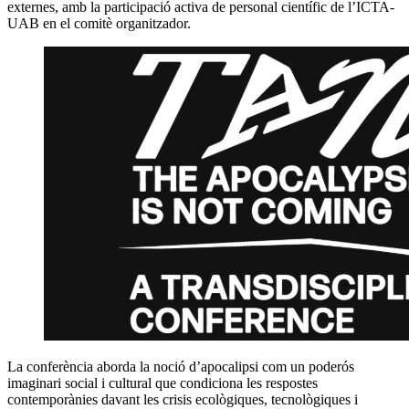
externes, amb la participació activa de personal científic de l’ICTA-
UAB en el comitè organitzador.
La conferència aborda la noció d’apocalipsi com un poderós
imaginari social i cultural que condiciona les respostes
contemporànies davant les crisis ecològiques, tecnològiques i