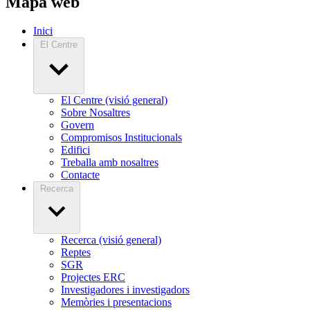
Mapa web
Inici
El Centre
El Centre (visió general)
Sobre Nosaltres
Govern
Compromisos Institucionals
Edifici
Treballa amb nosaltres
Contacte
Recerca
Recerca (visió general)
Reptes
SGR
Projectes ERC
Investigadores i investigadors
Memòries i presentacions