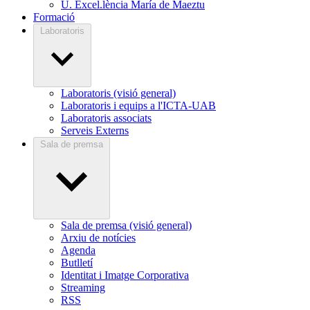
U. Excel.lència María de Maeztu
Formació
Laboratoris
Laboratoris (visió general)
Laboratoris i equips a l'ICTA-UAB
Laboratoris associats
Serveis Externs
Sala de premsa
Sala de premsa (visió general)
Arxiu de notícies
Agenda
Butlletí
Identitat i Imatge Corporativa
Streaming
RSS