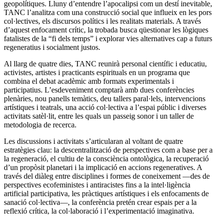
geopolítiques. Lluny d’entendre l’apocalipsi com un destí inevitable,
TANC l’analitza com una construcció social que influeix en les pors
col·lectives, els discursos polítics i les realitats materials. A través
d’aquest enfocament crític, la trobada busca qüestionar les lògiques
fatalistes de la “fi dels temps” i explorar vies alternatives cap a futurs
regeneratius i socialment justos.
Al llarg de quatre dies, TANC reunirà personal científic i educatiu,
activistes, artistes i practicants espirituals en un programa que
combina el debat acadèmic amb formats experimentals i
participatius. L’esdeveniment comptarà amb dues conferències
plenàries, nou panells temàtics, deu tallers paral·lels, intervencions
artístiques i teatrals, una acció col·lectiva a l’espai públic i diverses
activitats satèl·lit, entre les quals un passeig sonor i un taller de
metodologia de recerca.
Les discussions i activitats s’articularan al voltant de quatre
estratègies clau: la descentralització de perspectives com a base per a
la regeneració, el cultiu de la consciència ontològica, la recuperació
d’un propòsit planetari i la implicació en accions regeneratives. A
través del diàleg entre disciplines i formes de coneixement —des de
perspectives ecofeministes i antiracistes fins a la intel·ligència
artificial participativa, les pràctiques artístiques i els enfocaments de
sanació col·lectiva—, la conferència pretén crear espais per a la
reflexió crítica, la col·laboració i l’experimentació imaginativa.