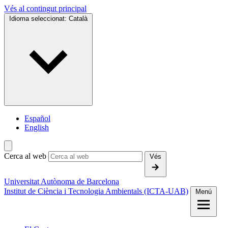
Vés al contingut principal
Idioma seleccionat:
Català
Español
English
Cerca al web
Vés
Universitat Autònoma de Barcelona
Institut de Ciència i Tecnologia Ambientals (ICTA-UAB)
Menú