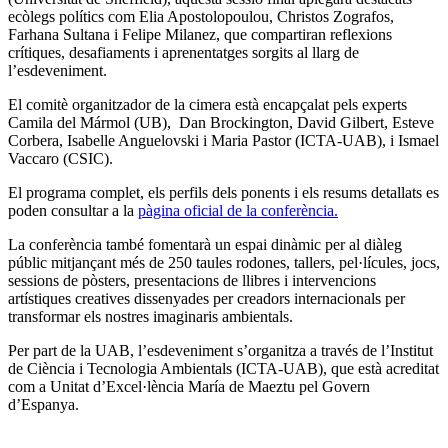
ecòlegs polítics com Elia Apostolopoulou, Christos Zografos,
Farhana Sultana i Felipe Milanez, que compartiran reflexions
crítiques, desafiaments i aprenentatges sorgits al llarg de
l’esdeveniment.
El comitè organitzador de la cimera està encapçalat pels experts
Camila del Mármol (UB), Dan Brockington, David Gilbert, Esteve
Corbera, Isabelle Anguelovski i Maria Pastor (ICTA-UAB), i Ismael
Vaccaro (CSIC).
El programa complet, els perfils dels ponents i els resums detallats es
poden consultar a la
pàgina oficial de la conferència.
La conferència també fomentarà un espai dinàmic per al diàleg
públic mitjançant més de 250 taules rodones, tallers, pel·lícules, jocs,
sessions de pòsters, presentacions de llibres i intervencions
artístiques creatives dissenyades per creadors internacionals per
transformar els nostres imaginaris ambientals.
Per part de la UAB, l’esdeveniment s’organitza a través de l’Institut
de Ciència i Tecnologia Ambientals (ICTA-UAB), que està acreditat
com a Unitat d’Excel·lència María de Maeztu pel Govern
d’Espanya.