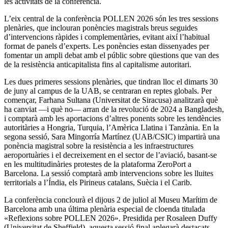
les activitats de la conferència.
L’eix central de la conferència POLLEN 2026 són les tres sessions
plenàries, que inclouran ponències magistrals breus seguides
d’intervencions ràpides i complementàries, evitant així l’habitual
format de panels d’experts. Les ponències estan dissenyades per
fomentar un ampli debat amb el públic sobre qüestions que van des
de la resistència anticapitalista fins al capitalisme autoritari.
Les dues primeres sessions plenàries, que tindran lloc el dimarts 30
de juny al campus de la UAB, se centraran en reptes globals. Per
començar, Farhana Sultana (Universitat de Siracusa) analitzarà què
ha canviat —i què no— arran de la revolució de 2024 a Bangladesh,
i comptarà amb les aportacions d’altres ponents sobre les tendències
autoritàries a Hongria, Turquia, l’Amèrica Llatina i Tanzània. En la
segona sessió, Sara Mingorría Martínez (UAB/CSIC) impartirà una
ponència magistral sobre la resistència a les infraestructures
aeroportuàries i el decreixement en el sector de l’aviació, basant-se
en les multitudinàries protestes de la plataforma ZeroPort a
Barcelona. La sessió comptarà amb intervencions sobre les lluites
territorials a l’Índia, els Pirineus catalans, Suècia i el Carib.
La conferència conclourà el dijous 2 de juliol al Museu Marítim de
Barcelona amb una última plenària especial de cloenda titulada
«Reflexions sobre POLLEN 2026». Presidida per Rosaleen Duffy
(Universitat de Sheffield), aquesta sessió final aplegarà destacats