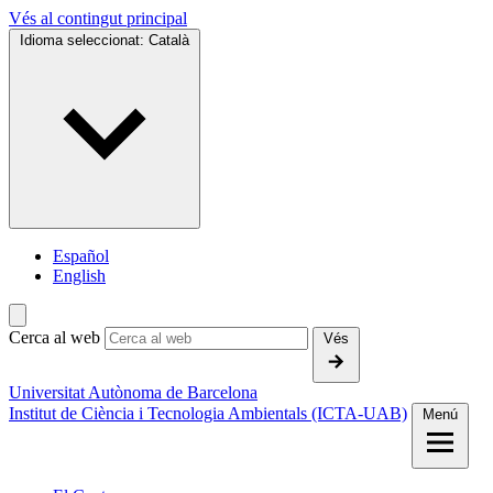
Vés al contingut principal
Idioma seleccionat:
Català
Español
English
Cerca al web
Vés
Universitat Autònoma de Barcelona
Institut de Ciència i Tecnologia Ambientals (ICTA-UAB)
Menú