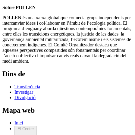
Sobre POLLEN
POLLEN és una xarxa global que connecta grups independents per
intercanviar idees i col·laborar en l’àmbit de l’ecologia política. El
programa d’enguany aborda qüestions contemporànies fonamentals,
entre elles les transicions energètiques, la justícia de les dades, la
governança ambiental militaritzada, l’ecofeminisme i els sistemes de
coneixement indígenes. El Comitè Organitzador destaca que
aquestes perspectives compartides són fonamentals per coordinar
l’acció col·lectiva i impulsar canvis reals davant la degradació del
medi ambient.
Dins de
Transferència
Investigar
Divulgació
Mapa web
Inici
El Centre