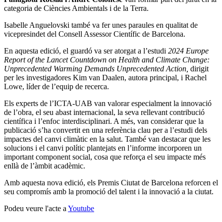
categoria de Ciències Ambientals i de la Terra.
Isabelle Anguelovski també va fer unes paraules en qualitat de
vicepresindet del Consell Assessor Científic de Barcelona.
En aquesta edició, el guardó va ser atorgat a l’estudi
2024 Europe
Report of the Lancet Countdown on Health and Climate Change:
Unprecedented Warming Demands Unprecedented Action,
dirigit
per les investigadores Kim van Daalen, autora principal, i Rachel
Lowe, líder de l’equip de recerca.
Els experts de l’ICTA-UAB van valorar especialment la innovació
de l’obra, el seu abast internacional, la seva rellevant contribució
científica i l’enfoc interdisciplinari. A més, van considerar que la
publicació s’ha convertit en una referència clau per a l’estudi dels
impactes del canvi climàtic en la salut. També van destacar que les
solucions i el canvi polític plantejats en l’informe incorporen un
important component social, cosa que reforça el seu impacte més
enllà de l’àmbit acadèmic.
Amb aquesta nova edició, els Premis Ciutat de Barcelona reforcen el
seu compromís amb la promoció del talent i la innovació a la ciutat.
Podeu veure l'acte a
Youtube