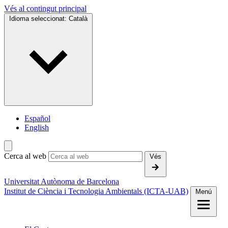
Vés al contingut principal
Idioma seleccionat:
Català
Español
English
Cerca al web
Vés
Universitat Autònoma de Barcelona
Institut de Ciència i Tecnologia Ambientals (ICTA-UAB)
Menú