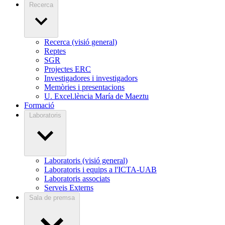
Recerca
Recerca (visió general)
Reptes
SGR
Projectes ERC
Investigadores i investigadors
Memòries i presentacions
U. Excel.lència María de Maeztu
Formació
Laboratoris
Laboratoris (visió general)
Laboratoris i equips a l'ICTA-UAB
Laboratoris associats
Serveis Externs
Sala de premsa