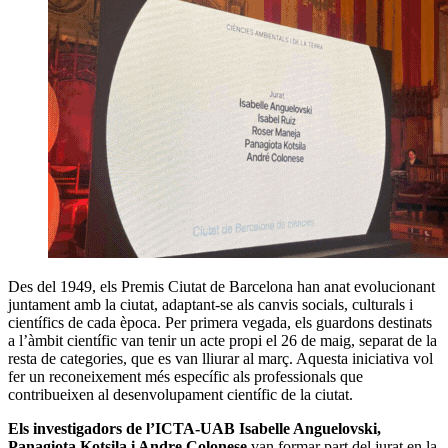
Des del 1949, els Premis Ciutat de Barcelona han anat evolucionant
juntament amb la ciutat, adaptant-se als canvis socials, culturals i
científics de cada època. Per primera vegada, els guardons destinats
a l’àmbit científic van tenir un acte propi el 26 de maig, separat de la
resta de categories, que es van lliurar al març. Aquesta iniciativa vol
fer un reconeixement més específic als professionals que
contribueixen al desenvolupament científic de la ciutat.
Els investigadors de l’ICTA-UAB Isabelle Anguelovski,
Panagiota Kotsila i Andre Colonese
van formar part del jurat en la