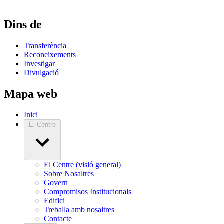
Dins de
Transferència
Reconeixements
Investigar
Divulgació
Mapa web
Inici
El Centre
El Centre (visió general)
Sobre Nosaltres
Govern
Compromisos Institucionals
Edifici
Treballa amb nosaltres
Contacte