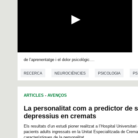
0
s
de l’aprenentatge i el dolor psicològic....
e
c
RECERCA
NEUROCIÈNCIES
PSICOLOGIA
PS
o
n
d
s
o
ARTICLES
-
AVENÇOS
f
0
La personalitat com a predictor de
s
e
depressius en cremats
c
o
Els resultats d’un estudi pioner realitzat a l’Hospital Universita
n
pacients adults ingressats en la Unitat Especialitzada de Crem
d
característiques de la personalitat...