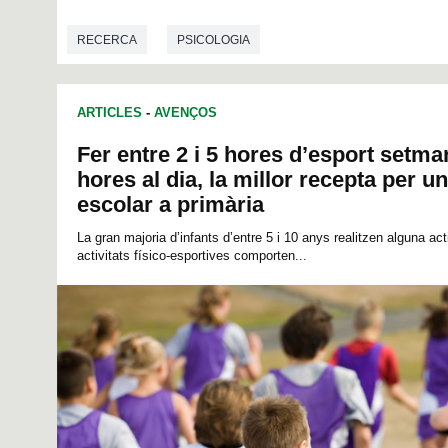
0
s
e
RECERCA
PSICOLOGIA
c
o
n
d
ARTICLES
-
AVENÇOS
s
o
f
Fer entre 2 i 5 hores d’esport setma
0
hores al dia, la millor recepta per 
s
e
escolar a primària
c
o
La gran majoria d’infants d’entre 5 i 10 anys realitzen alguna act
n
activitats físico-esportives comporten...
d
s
V
o
l
u
m
e
9
0
%