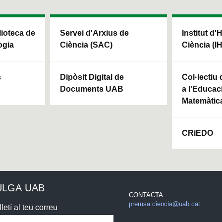
blioteca de
Servei d'Arxius de
Institut d'
ogia
Ciència (SAC)
Ciència (I
s
Dipòsit Digital de
Col·lectiu
Documents UAB
a l'Educaci
Matemàtic
CRiEDO
ULGA UAB
CONTACTA
premsa.ciencia@uab.cat
letí al teu correu