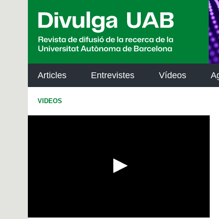
p
a
l
Articles
Entrevistes
Vídeos
A
VIDEOS