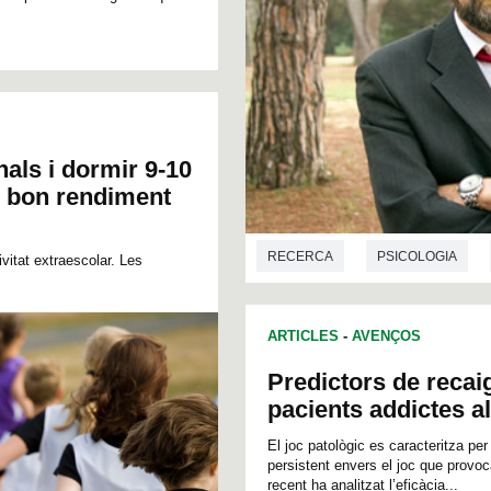
nals i dormir 9-10
un bon rendiment
RECERCA
PSICOLOGIA
ivitat extraescolar. Les
ARTICLES
-
AVENÇOS
Predictors de reca
pacients addictes al
El joc patològic es caracteritza pe
persistent envers el joc que provoc
recent ha analitzat l’eficàcia...