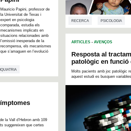
Mauricio Papini, professor de
la Universitat de Texas i
expert en psicologia
RECERCA
PSICOLOGIA
comparada, estudia els
mecanismes implicats en
situacions relacionades amb
l’omissió inesperada de la
ARTICLES
-
AVENÇOS
recompensa, els mecanismes
que s’amaguen en l’evolució
Resposta al tractam
patològic en funció 
IQUIATRIA
Molts pacients amb joc patològic r
aquest estudi es busquen variables 
 símptomes
ri de la Vall d’Hebron amb 109
ats suggereixen que certes