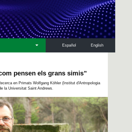
Español
English
 com pensen els grans simis”
Recerca en Primats Wolfgang Köhler (Institut d'Antropologia
de la Universitat Saint Andrews.