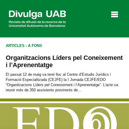
p
a
l
ARTICLES
-
A FONS
Organitzacions Líders pel Coneixement
Articles
Entrevistes
Vídeos
i l’Aprenentatge
El passat 12 de maig va tenir lloc al Centre d’Estudis Jurídics i
Formació Especialitzada (CEJFE) la I Jornada CEJFE/EDO
“Organitzacions Líders pel Coneixement i l’Aprenentatge”. L'acte va
Agenda
reunir més de 350 assistents provinents de...
English
Español
CERCAR