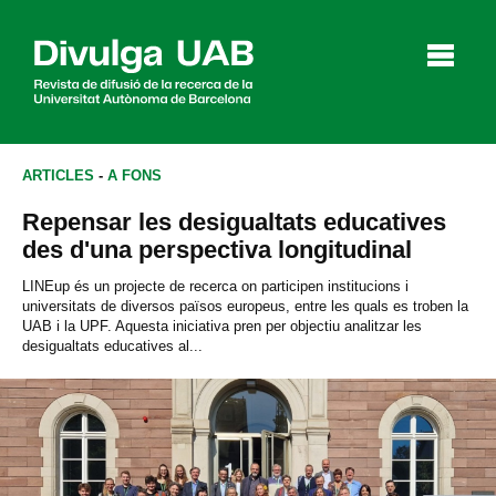
p
a
l
ARTICLES
-
A FONS
Repensar les desigualtats educatives
Articles
Entrevistes
Vídeos
des d'una perspectiva longitudinal
LINEup és un projecte de recerca on participen institucions i
universitats de diversos països europeus, entre les quals es troben la
UAB i la UPF. Aquesta iniciativa pren per objectiu analitzar les
Agenda
desigualtats educatives al...
English
Español
CERCAR