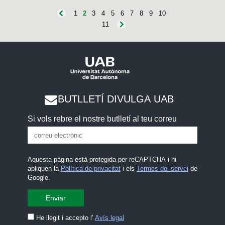
1
2
3
4
5
6
7
8
9
10
11
BUTLLETÍ DIVULGA UAB
Si vols rebre el nostre butlletí al teu correu
Aquesta pàgina està protegida per reCAPTCHA i hi
apliquen la
Política de privacitat
i els
Termes del servei
de
Google.
He llegit i accepto l'
Avís legal