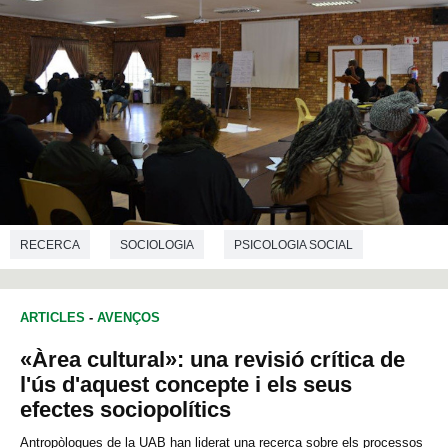
RECERCA
SOCIOLOGIA
PSICOLOGIA SOCIAL
ARTICLES
-
AVENÇOS
«Àrea cultural»: una revisió crítica de
l'ús d'aquest concepte i els seus
efectes sociopolítics
Antropòlogues de la UAB han liderat una recerca sobre els processos