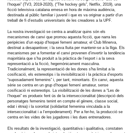
l’hoquei” (TV3, 2019-2020), (“The hockey girls”, Netflix, 2019), una
ficció televisiva catalana emesa en hora de màxima audiència,
destinada al públic familiar i juvenil i que es va originar a partir d’un
treball de fi d’estudis universitaris de les creadores a la UPF.
La nostra investigació se centra a analitzar quins són els
mecanismes de canvi que promou aquesta ficció, que narra les
peripècies d’un equip d’hoquei femení amateur, el Club Minerva,
destinat a desaparèixer, i la seva lluita per mantenir-se a la lliga. Els
mecanismes per a fomentar el canvi provenen d’invertir la tendència
majoritària que s’ha produït a la pràctica de l’esport i a la seva
representació a la ficció, hegemònicament masculina.
Tradicionalment, la representació de les dones s'ha limitat a la
cosificació, els estereotips i la invisibilització i la pràctica d’esports
“suposadament femenins” i, per tant, minoritaris. En canvi, aquesta
sèrie se centra en un grup d’hoquei femení amateur, sense
cosificació ni estereotips. La visibilització de les dones a “Les de
l’hoquei” es produeix fent ús de la interseccionalitat (descripció dels
personatges femenins tenint en compte el gènere, classe social,
edat i ètnia) i la sororitat (solidaritat femenina vinculada a la
interseccionalitat i a l’empoderament). Per a fer-ho, la producció se
centra en les vides de les jugadores i les dues entrenadores.
Els resultats de la investigació, quantitativa i qualitativa, constaten