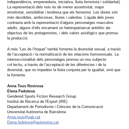
independència, emprenedoria, iniciativa, lluita feminista i solidaritat).
La representació dels nois és de menor assertivitat, major
emotivitat, sensibilitat i tendresa que els femenins. Les dones són
més decidides, ambicioses, lliures i valentes. L’ajuda dels joves
contrasta amb la representació d’alguns personatges masculins
adults, alguns d’ells encarnant un heteropatriarcat antitètic als
objectius de les protagonistes, i dels valors axiològics que promou
la producció.
A més “Les de l’hoquei” també fomenta la diversitat sexual, a través
de l’acceptació i la normalització de les relacions homosexuals. La
interseccionalitat dels personatges promou un nou subjecte
col·lectiu, a través de l’acceptació de les diferències i de la
diversitat, que no impedeix la lluita conjunta per la igualtat, sinó que
la fomenta.
Anna Tous Rovirosa
Elena Fedotova
Gendered Sports Fiction Research Group
Institut de Recerca de l'Esport (IRE)
Departament de Periodisme i Ciències de la Comunicació
Universitat Autònoma de Barcelona
Anna.tous@uab.cat
Elena.fedotova@autonoma.cat