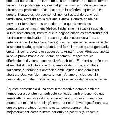
que la sèrie es basa en la interrelació entre sororitat i empoderament
femení. Les protagonistes, des del primer moment, s’uneixen per a
afrontar els problemes relacionats amb la pràctica esportiva. Les
dues entrenadores representen el moment actual de canvi del
feminisme, emfasitzant la diferència entre la quarta onada del
moviment feminista i les precedents. La quarta onada es
caracteritza pel moviment MeToo, l’activisme i les xarxes socials i
la interseccionalitat, mentre que la segona onada es caracteritza pel
feminisme reivindicatiu. El personatge de l’entrenadora Terrats
(interpretat per l’actriu Nora Navas), com a caràcter representatiu de
la segona onada, queda superada pel feminisme de quarta generació
encarnat per la seva jove successora, Anna (Iria del Río), que aporta
la seva pròpia manera de liderar, en femení, respectant les
diferències individuals, que resultarà tenir èxit. El triomf s’entén com
el resultat d’una lluita col·lectiva, amb ajuda mútua, sororitat i
solidaritat, superant els obstacles amb l’ajuda d’una comunitat
afectiva. Guanyar “de manera femenina”, amb vincles social i
personals, empatia i treball en equip, i sense oblidar passar-s’ho bé.
Aquesta construcció d’una comunitat afectiva compta amb els
homes per a construir un subjecte col·lectiu, amb el benentès que
sense ells no es podrà dur a terme el canvi, proposant una nova
manera de relació entre els gèneres. La nostra investigació constata
que els personatges femenins estan sobrerepresentats,
majoritàriament caracteritzats per atributs positius (autonomia,