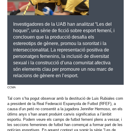
Investigadores de la UAB han analitzat “Les del
hoquei”, una sèrie de ficció sobre esport femení, i
conclouen que la producció desafia els
estereotips de gènere, promou la sororitat i la
interseccionalitat. La representació positiva de
personatges femenins, la inclusió de diversitat
sexual i la construcció d’una comunitat afectiva
són elements clau per promoure un nou marc de
relacions de gènere en l’esport.
CCMA
Tal com s’ha pogut observar amb la destitució de Luis Rubiales com
a president de la Real Federació Espanyola de Futbol (RFEF), a
causa d’un petó no consentit a la jugadora Jennifer Hermoso, en els
útlims anys s’han anant produint canvis significatius a l’àmbit
esportiu. Podem veure els camps de futbol femení plens a vessar, i
les seccions femenines de futbol han començat a formar part de les
notícies esportives. En aquest context va sorgir la sèrie “Les de