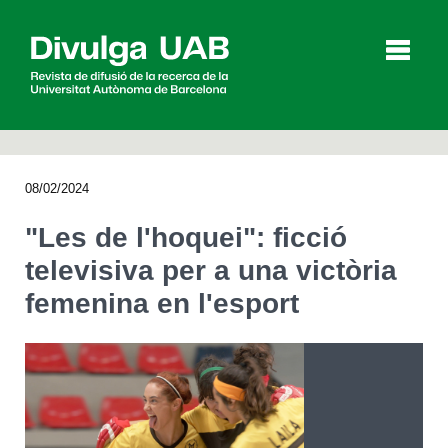
p
a
l
08/02/2024
Articles
Entrevistes
Vídeos
"Les de l'hoquei": ficció
televisiva per a una victòria
femenina en l'esport
Agenda
English
Español
CERCAR