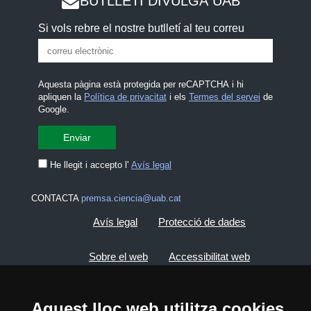
BUTLLETÍ DIVULGA UAB
Si vols rebre el nostre butlletí al teu correu
Aquesta pàgina està protegida per reCAPTCHA i hi
apliquen la
Política de privacitat
i els
Termes del servei
de
Google.
He llegit i accepto l'
Avís legal
CONTACTA
premsa.ciencia@uab.cat
Avís legal
Protecció de dades
Sobre el web
Accessibilitat web
Mapa del web UAB
Aquest lloc web utilitza cookies