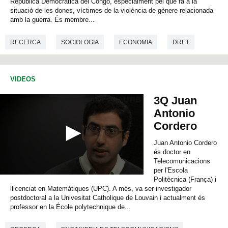
República Democràtica del Congo, especialment pel que fa a la
s
e
situació de les dones, víctimes de la violència de gènere relacionada
c
amb la guerra. És membre...
o
n
RECERCA
SOCIOLOGIA
ECONOMIA
DRET
d
s
o
CIÈNCIES POLÍTIQUES
CIÈNCIES DE LA COMUNICACIÓ
f
0
VIDEOS
s
ANTROPOLOGIA
e
3Q Juan
c
o
Antonio
n
Cordero
d
s
Juan Antonio Cordero
és doctor en
Telecomunicacions
per l'Escola
0
Politècnica (França) i
s
llicenciat en Matemàtiques (UPC). A més, va ser investigador
e
postdoctoral a la Univesitat Catholique de Louvain i actualment és
c
professor en la École polytechnique de...
o
n
d