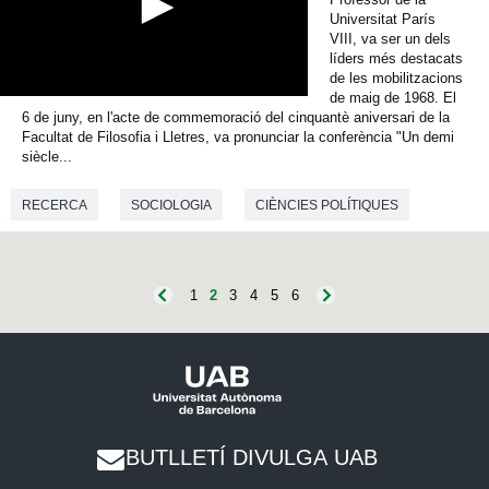
s
Universitat París
VIII, va ser un dels
líders més destacats
de les mobilitzacions
de maig de 1968. El
0
6 de juny, en l'acte de commemoració del cinquantè aniversari de la
s
e
Facultat de Filosofia i Lletres, va pronunciar la conferència "Un demi
c
siècle...
o
n
RECERCA
SOCIOLOGIA
CIÈNCIES POLÍTIQUES
d
s
o
f
0
s
1
2
3
4
5
6
e
c
o
n
d
s
BUTLLETÍ DIVULGA UAB