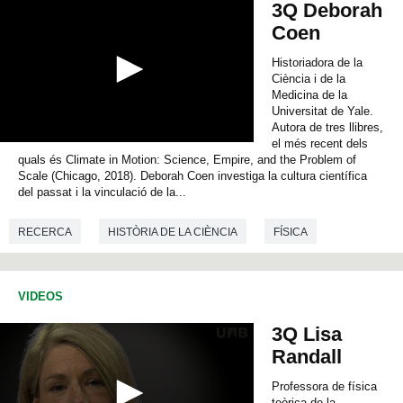
3Q Deborah
n
d
Coen
s
Historiadora de la
Ciència i de la
Medicina de la
Universitat de Yale.
Autora de tres llibres,
el més recent dels
0
quals és Climate in Motion: Science, Empire, and the Problem of
s
e
Scale (Chicago, 2018). Deborah Coen investiga la cultura científica
c
del passat i la vinculació de la...
o
n
RECERCA
HISTÒRIA DE LA CIÈNCIA
FÍSICA
d
s
o
CIÈNCIES AMBIENTALS
ECOLOGIA
f
0
VIDEOS
s
e
3Q Lisa
c
o
Randall
n
d
Professora de física
s
teòrica de la