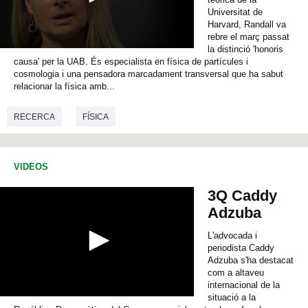
Universitat de
Harvard, Randall va
rebre el març passat
la distinció 'honoris
0
causa' per la UAB. És especialista en física de partícules i
s
e
cosmologia i una pensadora marcadament transversal que ha sabut
c
relacionar la física amb...
o
n
RECERCA
FÍSICA
d
s
o
f
0
VIDEOS
s
e
3Q Caddy
c
o
Adzuba
n
d
L'advocada i
s
periodista Caddy
Adzuba s'ha destacat
com a altaveu
internacional de la
situació a la
0