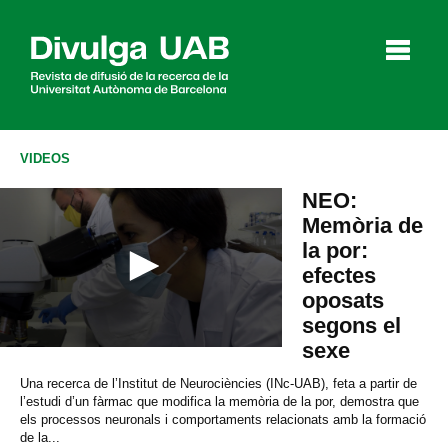
p
a
l
VIDEOS
NEO:
Articles
Entrevistes
Vídeos
Memòria de
la por:
efectes
oposats
Agenda
segons el
sexe
0
s
English
Español
Una recerca de l’Institut de Neurociències (INc-UAB), feta a partir de
e
c
l’estudi d’un fàrmac que modifica la memòria de la por, demostra que
o
els processos neuronals i comportaments relacionats amb la formació
CERCAR
n
de la...