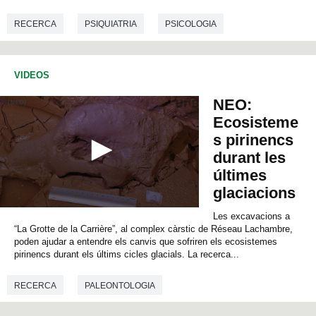
d
s
o
RECERCA
PSIQUIATRIA
PSICOLOGIA
f
0
NEUROCIÈNCIES
MEDICINA
BIOLOGIA
s
e
VIDEOS
c
o
NEO:
n
d
Ecosisteme
s
s pirinencs
durant les
últimes
glaciacions
0
Les excavacions a
s
“La Grotte de la Carrière”, al complex càrstic de Réseau Lachambre,
e
poden ajudar a entendre els canvis que sofriren els ecosistemes
c
pirinencs durant els últims cicles glacials. La recerca...
o
n
d
RECERCA
PALEONTOLOGIA
s
o
f