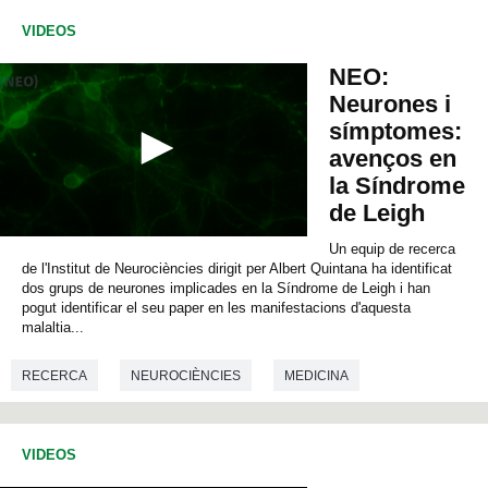
0
s
VIDEOS
e
c
NEO:
o
Neurones i
n
d
símptomes:
s
avenços en
la Síndrome
de Leigh
0
Un equip de recerca
s
de l'Institut de Neurociències dirigit per Albert Quintana ha identificat
e
dos grups de neurones implicades en la Síndrome de Leigh i han
c
pogut identificar el seu paper en les manifestacions d'aquesta
o
malaltia...
n
d
s
RECERCA
NEUROCIÈNCIES
MEDICINA
o
f
0
GENÈTICA
BIOLOGIA
s
e
VIDEOS
c
o