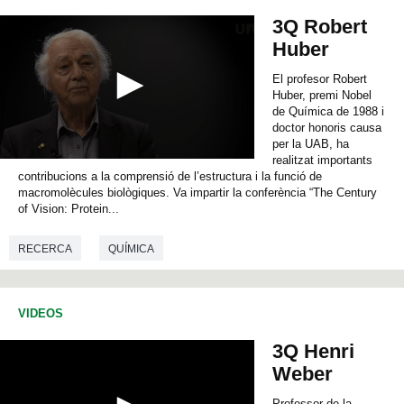
e
3Q Robert
c
o
Huber
n
d
El profesor Robert
s
Huber, premi Nobel
de Química de 1988 i
doctor honoris causa
per la UAB, ha
realitzat importants
0
contribucions a la comprensió de l’estructura i la funció de
s
e
macromolècules biològiques. Va impartir la conferència “The Century
c
of Vision: Protein...
o
n
RECERCA
QUÍMICA
d
s
o
f
0
VIDEOS
s
e
3Q Henri
c
o
Weber
n
d
Professor de la