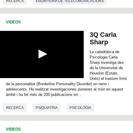
RECERCA
ENGINYERIA DE TELECOMUNICACIONS
s
o
f
0
VIDEOS
s
e
c
3Q Carla
o
Sharp
n
d
s
La catedràtica de
Psicologia Carla
Sharp investiga des
de la Universitat de
Houston (Estats
Units) el trastorn límit
0
de la personalitat (Borderline Personality Disorder) en nens i
s
e
adolescents. Ha realitzat investigaciones pioneres al món en aquest
c
àmbit i ha fet més de 200 publicacions en...
o
n
RECERCA
PSIQUIATRIA
PSICOLOGIA
d
s
o
PSICOLOGIA SOCIAL
f
0
VIDEOS
s