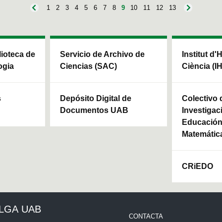
1
2
3
4
5
6
7
8
9
10
11
12
13
blioteca de
Servicio de Archivo de
Institut d'
ogia
Ciencias (SAC)
Ciència (I
s
Depósito Digital de
Colectivo 
Documentos UAB
Investigac
Educación 
Matemátic
CRiEDO
ULGA UAB
CONTACTA