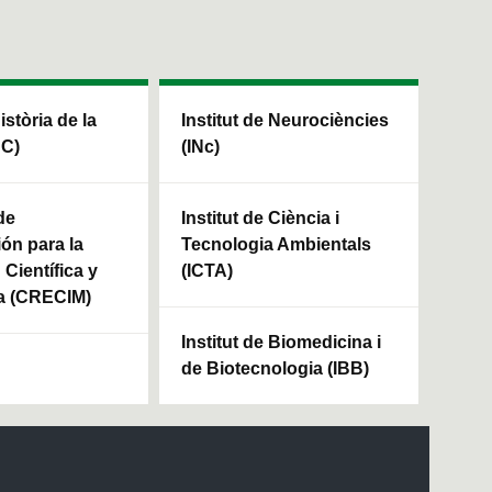
Història de la
Institut de Neurociències
HC)
(INc)
de
Institut de Ciència i
ión para la
Tecnologia Ambientals
Científica y
(ICTA)
a (CRECIM)
Institut de Biomedicina i
de Biotecnologia (IBB)