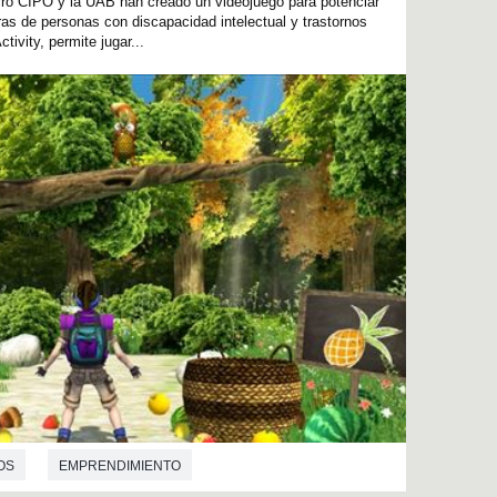
cro CIPO y la UAB han creado un videojuego para potenciar
as de personas con discapacidad intelectual y trastornos
ivity, permite jugar...
OS
EMPRENDIMIENTO