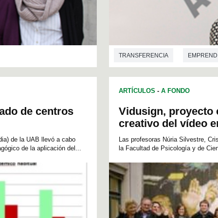
TRANSFERENCIA
EMPREND
CIENCIAS DE LA COMUNICACIÓN
ARTÍCULOS
-
A FONDO
ECONOMÍA
CIENCIAS DE L
nado de centros
Vidusign, proyecto
CIENCIAS POLÍTICAS
SOCIO
creativo del vídeo 
dia) de la UAB llevó a cabo
Las profesoras Núria Silvestre, Cr
ógico de la aplicación del...
la Facultad de Psicología y de Ci