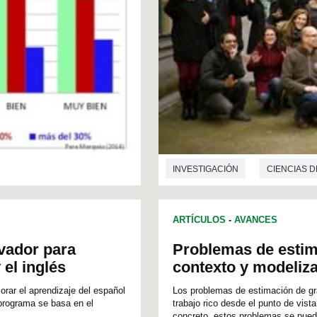
INVESTIGACIÓN
CIENCIAS D
ARTÍCULOS
-
AVANCES
vador para
Problemas de estim
 el inglés
contexto y modeliz
rar el aprendizaje del español
Los problemas de estimación de gr
 programa se basa en el
trabajo rico desde el punto de vis
concreto, estos problemas se puede