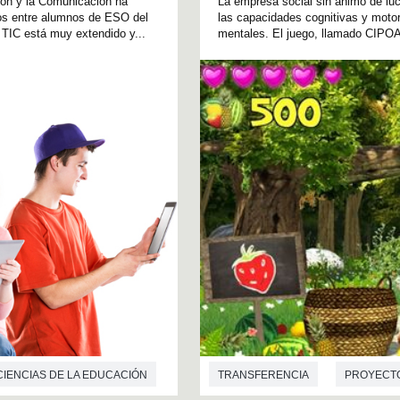
ión y la Comunicación ha
La empresa social sin ánimo de lu
egos entre alumnos de ESO del
las capacidades cognitivas y motor
 TIC está muy extendido y...
mentales. El juego, llamado CIPOAct
CIENCIAS DE LA EDUCACIÓN
TRANSFERENCIA
PROYECT