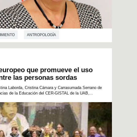
IMIENTO
ANTROPOLOGÍA
CRIMINOLOGÍA
DEMOGRAFÍA
A EDUCACIÓN
GEOGRAFÍA
DERECHO
 europeo que promueve el uso
LOGÍA
PSICOLOGÍA SOCIAL
entre las personas sordas
istina Laborda, Cristina Cámara y Carrasumada Serrano de
encias de la Educación del CER-GISTAL de la UAB,...