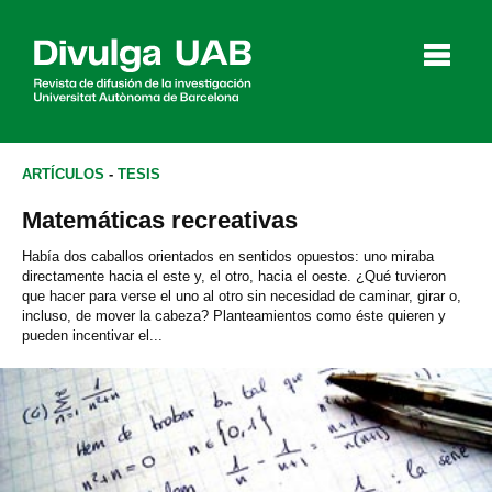
p
a
l
ARTÍCULOS
-
TESIS
Matemáticas recreativas
Artículos
Entrevistas
Vídeos
Había dos caballos orientados en sentidos opuestos: uno miraba
directamente hacia el este y, el otro, hacia el oeste. ¿Qué tuvieron
que hacer para verse el uno al otro sin necesidad de caminar, girar o,
incluso, de mover la cabeza? Planteamientos como éste quieren y
pueden incentivar el...
Agenda
English
Català
BUSCAR