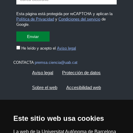
Esta página está protegida por reCAPTCHA y aplican la
Política de Privacidad
y
Condiciones del servicio
de
Google.
He leído y acepto el
Aviso legal
CONTACTA
premsa.ciencia@uab.cat
Aviso legal
Protección de datos
Sobre el web
Accesibilidad web
Mapa del web UAB
Este sitio web usa cookies
2026 Divulga UAB - Commons Reconocimiento -
No Comercial (CC BY NC) - ISSN: 2014-6388
La web de la Universitat Autònoma de Barcelona