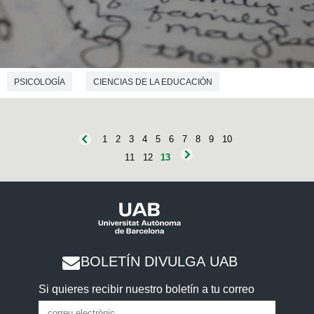
PSICOLOGÍA
CIENCIAS DE LA EDUCACIÓN
1
2
3
4
5
6
7
8
9
10
11
12
13
BOLETÍN DIVULGA UAB
Si quieres recibir nuestro boletín a tu correo