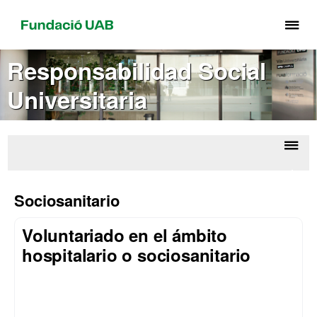
Cli
aq
pa
Responsabilidad Social
de
Universitaria
el
me
de
Fu
Despl
Acci
UA
la
socia
Sociosanitario
naveg
Voluntariado en el ámbito
hospitalario o sociosanitario