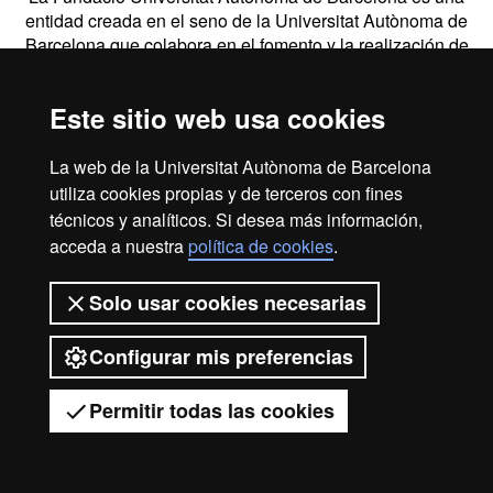
entidad creada en el seno de la Universitat Autònoma de
Barcelona que colabora en el fomento y la realización de
actividades docentes, de investigación y de acción social, y
en la prestación de servicios comerciales y de gestión
Este sitio web usa cookies
patrimonial vinculados a la actividad universitaria, dirigidos
tanto a la comunidad UAB como al público en general,
empresas e instituciones, a través de la coordinación de
La web de la Universitat Autònoma de Barcelona
diversas entidades y servicios.
utiliza cookies propias y de terceros con fines
técnicos y analíticos. Si desea más información,
2026 Universitat Autònoma de Barcelona
acceda a nuestra
política de cookies
.
Solo usar cookies necesarias
Configurar mis preferencias
Permitir todas las cookies