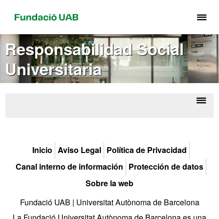
Cli
aq
pa
Responsabilidad Social
de
Universitaria
el
me
de
Fu
Despl
Respo
UA
la
Uni
naveg
Inicio
Aviso Legal
Política de Privacidad
Canal interno de información
Protección de datos
Sobre la web
Fundació UAB | Universitat Autònoma de Barcelona
La Fundació Universitat Autònoma de Barcelona es una