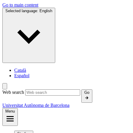
Go to main content
Selected language:
English
Català
Español
Web search
Go
Universitat Autònoma de Barcelona
Menu