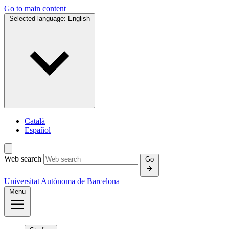
Go to main content
Selected language:
English
Català
Español
Web search
Go
Universitat Autònoma de Barcelona
Menu