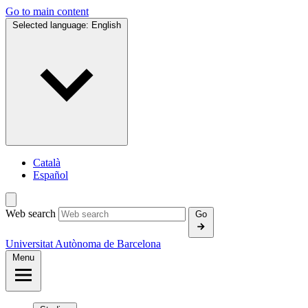
Go to main content
Selected language:
English
Català
Español
Web search
Go
Universitat Autònoma de Barcelona
Menu