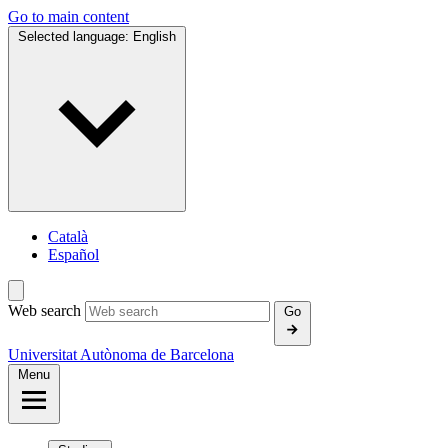
Go to main content
Selected language:
English
Català
Español
Web search
Go
Universitat Autònoma de Barcelona
Menu