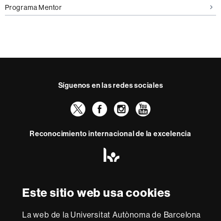
Programa Mentor
Síguenos en las redes sociales
Twitter
Facebook
Instagram
Youtube
Reconocimiento internacional de la excelencia
HR
Excellence
in
Research
-
Con la financiación de
Este sitio web usa cookies
Euraxess
La web de la Universitat Autònoma de Barcelona