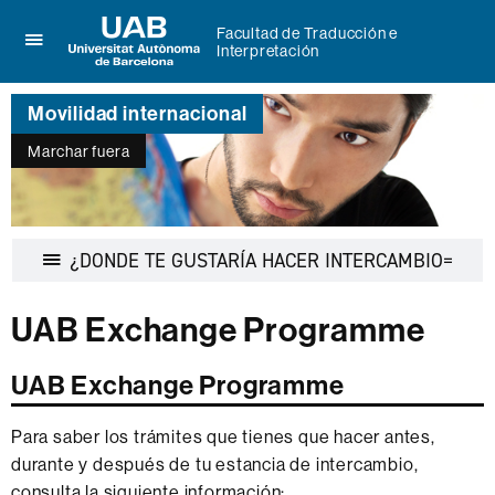
Facultad de Traducción e
Interpretación
Clica
UAB
aquí
Universitat
para
Movilidad internacional
Autònoma
desplegar
de
el
Marchar fuera
Barcelona
menú
de
Facultad
de
Traducción
Despl
¿DONDE TE GUSTARÍA HACER INTERCAMBIO=
e
la
Interpretación
naveg
UAB Exchange Programme
UAB Exchange Programme
Para saber los trámites que tienes que hacer antes,
durante y después de tu estancia de intercambio,
consulta la siguiente información: