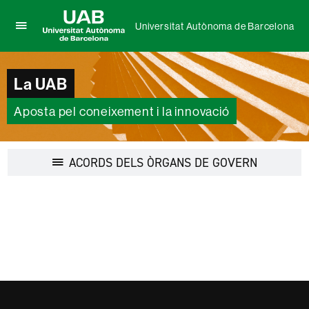
Universitat Autònoma de Barcelona
Prem
UAB
per
Universitat
desplegar
Autònoma
La UAB
el
de
menú
Barcelona
de
Aposta pel coneixement i la innovació
Universitat
Autònoma
de
Desplegar
ACORDS DELS ÒRGANS DE GOVERN
Barcelona
la
navegació