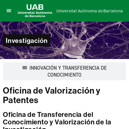
Universitat Autònoma de Barcelona
Clica
UAB
aquí
Universitat
para
Autònoma
desplegar
de
Investigación
el
Barcelona
menú
de
Universitat
Autònoma
INNOVACIÓN Y TRANSFERENCIA DE
de
Barcelona
Desplegar
CONOCIMIENTO
la
navegación
Oficina de Valorización y
Patentes
Oficina de Transferencia del
Conocimiento y Valorización de la