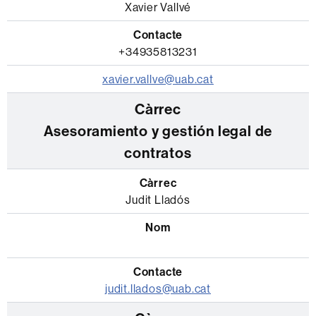
Xavier Vallvé
+34935813231
xavier.vallve@uab.cat
Asesoramiento y gestión legal de
contratos
Judit Lladós
judit.llados@uab.cat