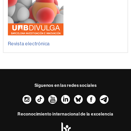
Revista electrónica
Síguenos en las redes sociales
Instagram
TikTok
YouTube
LinkedIn
Bluesky
Faceboo
Teleg
Reconocimiento internacional de la excelencia
HR
Excellence