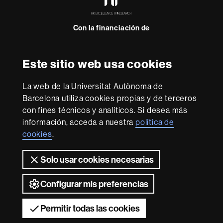
in
Research
Con la financiación de
-
Euraxess
Este sitio web usa cookies
Sobre
esta
La web de la Universitat Autònoma de
web
Aviso legal
Protección de datos
Sobre el
Barcelona utiliza cookies propias y de terceros
con fines técnicos y analíticos. Si desea más
web
Accesibilidad web
Mapa del web UAB
información, acceda a nuestra
política de
Somos una universidad líder que imparte una docencia
cookies
.
de calidad y excelencia, diversificada, multidisciplinaria y
flexible, adecuada a las necesidades de la sociedad y
Solo usar cookies necesarias
adaptada a los nuevos modelos de la Europa del
conocimiento. La UAB es reconocida internacionalmente
por la calidad y el carácter innovador de su investigación.
Configurar mis preferencias
2026 Universitat Autònoma de Barcelona
Permitir todas las cookies