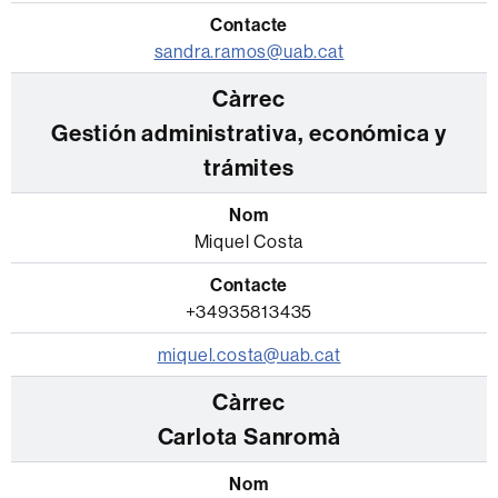
sandra.ramos@uab.cat
Gestión administrativa, económica y
trámites
Miquel Costa
+34935813435
miquel.costa@uab.cat
Carlota Sanromà