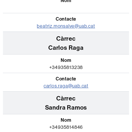
beatriz.monsalve@uab.cat
Carlos Raga
+34935813238
carlos.raga@uab.cat
Sandra Ramos
+34935814846